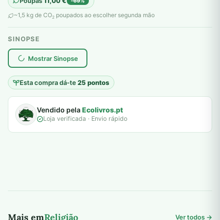
Poupas
11,00
€
-69%
original
atual
~1,5 kg de CO
poupados ao escolher segunda mão
2
era:
é:
SINOPSE
16,00 €.
5,00 €.
plantar árvores reais
Mostrar Sinopse
Esta compra dá-te
25 pontos
Vendido pela
Ecolivros.pt
Loja verificada · Envio rápido
Mais em
Religião
Ver todos →