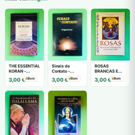
THE ESSENTIAL
Sinais de
ROSAS
KORAN -
Contato -
BRANCAS E
THOMAS
Trigueirinho
VERMELHAS -
Bom
Bom
Bom
3,00
€
3,00
€
3,00
€
CLEARY
António
Barahona