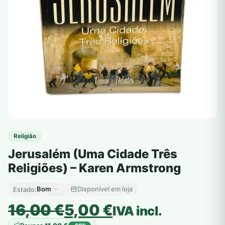
Religião
Jerusalém (Uma Cidade Três
Religiões) – Karen Armstrong
Bom
Disponível em loja
Estado:
O
O
16,00
€
5,00
€
IVA incl.
preço
preço