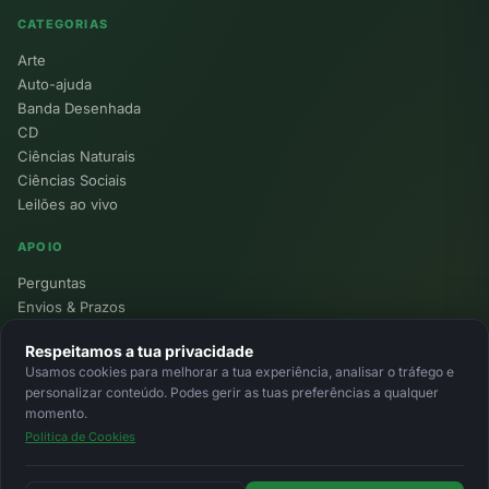
CATEGORIAS
Arte
Auto-ajuda
Banda Desenhada
CD
Ciências Naturais
Ciências Sociais
Leilões ao vivo
APOIO
Perguntas
Envios & Prazos
Pontos
Respeitamos a tua privacidade
Devoluções
Usamos cookies para melhorar a tua experiência, analisar o tráfego e
Minha Conta
personalizar conteúdo. Podes gerir as tuas preferências a qualquer
momento.
Política de Cookies
© 2026 Ecolivros. Todos os direitos reservados.
Privacidade
Termos
Cookies
MB
MB Way
Cartão