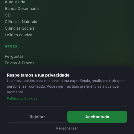
Auto-ajuda
Banda Desenhada
CD
Ciências Naturais
Ciências Sociais
Leilões ao vivo
APOIO
Perguntas
Envios & Prazos
Pontos
Respeitamos a tua privacidade
Devoluções
Usamos cookies para melhorar a tua experiência, analisar o tráfego e
Minha Conta
personalizar conteúdo. Podes gerir as tuas preferências a qualquer
momento.
Política de Cookies
© 2026 Ecolivros. Todos os direitos reservados.
Privacidade
Termos
Cookies
MB
MB Way
Cartão
Rejeitar
Aceitar tudo
Personalizar
Início
Favoritos
Leilões
Carrinho
Entrar