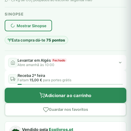
2
SINOPSE
plantar árvores reais
Mostrar Sinopse
Esta compra dá-te
75 pontos
Levantar em Algés
Fechado
Abre amanhã às 10:00
Receba 2ª feira
Faltam
15,00 €
para portes grátis
Adicionar ao carrinho
Guardar nos favoritos
Vendido pela
Ecolivros.pt