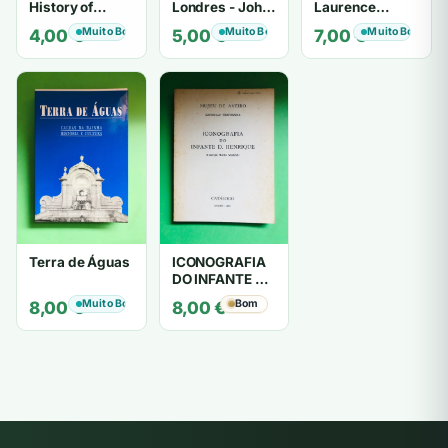
History of
Londres - John
Laurence
England - G. M.
Lukacs
Bergreen
Muito Bom
Muito Bom
Muito Bom
4,00
€
5,00
€
7,00
€
Trevelyan
Terra de Águas
ICONOGRAFIA
DO INFANTE D.
HENRIQUE
Muito Bom
Bom
8,00
€
8,00
€