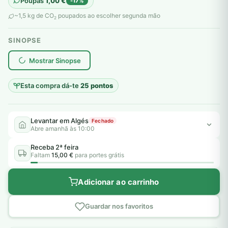
Poupas
1,00
€
-17%
original
atual
~1,5 kg de CO
poupados ao escolher segunda mão
2
era:
é:
SINOPSE
6,00 €.
5,00 €.
plantar árvores reais
Mostrar Sinopse
Esta compra dá-te
25 pontos
Levantar em Algés
Fechado
Abre amanhã às 10:00
Receba 2ª feira
Faltam
15,00 €
para portes grátis
Adicionar ao carrinho
Guardar nos favoritos