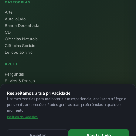
CATEGORIAS
Arte
Auto-ajuda
Banda Desenhada
CD
Ciências Naturais
Ciências Sociais
Leilões ao vivo
APOIO
Perguntas
Envios & Prazos
Pontos
Respeitamos a tua privacidade
Devoluções
Usamos cookies para melhorar a tua experiência, analisar o tráfego e
Minha Conta
personalizar conteúdo. Podes gerir as tuas preferências a qualquer
momento.
Política de Cookies
© 2026 Ecolivros. Todos os direitos reservados.
Privacidade
Termos
Cookies
MB
MB Way
Cartão
Rejeitar
Aceitar tudo