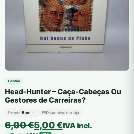
Gestão
Head-Hunter – Caça-Cabeças Ou
Gestores de Carreiras?
Bom
Disponível em loja
Estado:
O
O
6,00
€
5,00
€
IVA incl.
preço
preço