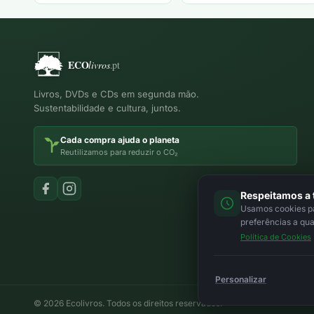
Livros, DVDs e CDs em segunda mão.
Sustentabilidade e cultura, juntos.
Cada compra ajuda o planeta
Reutilizamos para reduzir o CO₂
Respeitamos a 
Usamos cookies par
preferências a qu
Política de Cookies
Personalizar
© 2026 Ecolivros. Todos os direitos reservados.