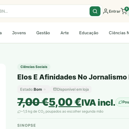
0
Entrar
a
Jovens
Gestão
Arte
Educação
Ciências N
Ciências Sociais
Elos E Afinidades No Jornalismo 
Bom
Disponível em loja
Estado:
O
O
7,00
€
5,00
€
IVA incl.
Po
preço
preço
~1,5 kg de CO
poupados ao escolher segunda mão
2
original
atual
SINOPSE
plantar árvores reais