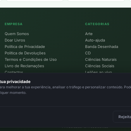
preço
preço
original
atual
era:
é:
10,00 €.
5,00 €.
EMPRESA
CATEGORIAS
Quem Somos
Arte
Doar Livros
Auto-ajuda
Política de Privacidade
Banda Desenhada
Política de Devoluções
CD
Termos e Condições de Uso
Ciências Naturais
Livro de Reclamações
Ciências Sociais
Contactos
Leilões ao vivo
Política de Cookies
tua privacidade
a melhorar a tua experiência, analisar o tráfego e personalizar conteúdo. Pode
alquer momento.
Rejeit
Privacidade
Termos
Cookies