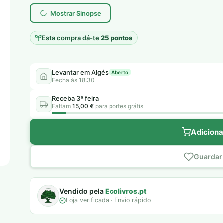
era:
é:
Mostrar Sinopse
7,00 €.
5,00 €.
Esta compra dá-te
25 pontos
Levantar em Algés
Aberto
Fecha às 18:30
Receba 3ª feira
Faltam
15,00 €
para portes grátis
Adiciona
Guardar 
Vendido pela
Ecolivros.pt
Loja verificada · Envio rápido