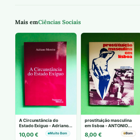
Mais em
Ciências Sociais
A Circunstância do
prostituição masculina
Estado Exíguo - Adriano
em lisboa - ANTONIO
Moreira
DUARTE HERMINIO
Muito Bom
Bom
10,00
€
8,00
€
CLEMENTE