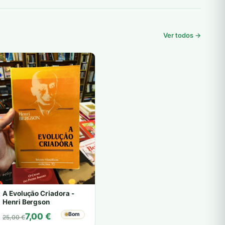
Ver todos →
A Evolução Criadora -
Henri Bergson
O
O
Bom
7,00
€
25,00
€