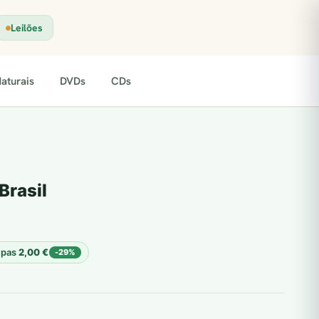
Leilões
aturais
DVDs
CDs
Brasil
upas
2,00
€
-29%