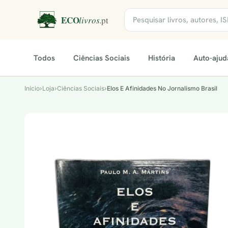
Todos
Ciências Sociais
História
Auto-ajud
Início
›
Loja
›
Ciências Sociais
›
Elos E Afinidades No Jornalismo Brasil