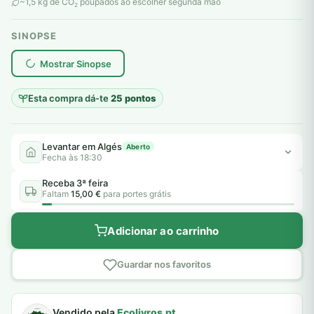
original
atual
~1,5 kg de CO
poupados ao escolher segunda mão
2
era:
é:
SINOPSE
7,00 €.
5,00 €.
plantar árvores reais
Mostrar Sinopse
Esta compra dá-te
25 pontos
Levantar em Algés
Aberto
Fecha às 18:30
Receba 3ª feira
Faltam
15,00 €
para portes grátis
Adicionar ao carrinho
Guardar nos favoritos
Vendido pela
Ecolivros.pt