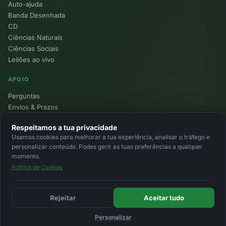
Auto-ajuda
Banda Desenhada
CD
Ciências Naturais
Ciências Sociais
Leilões ao vivo
APOIO
Perguntas
Envios & Prazos
Pontos
Respeitamos a tua privacidade
Devoluções
Usamos cookies para melhorar a tua experiência, analisar o tráfego e
Minha Conta
personalizar conteúdo. Podes gerir as tuas preferências a qualquer
momento.
Política de Cookies
© 2026 Ecolivros. Todos os direitos reservados.
Privacidade
Termos
Cookies
MB
MB Way
Cartão
Rejeitar
Aceitar tudo
Personalizar
Início
Favoritos
Leilões
Carrinho
Entrar