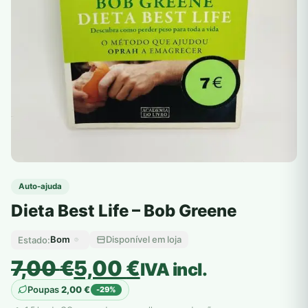
Auto-ajuda
Dieta Best Life – Bob Greene
Bom
Disponível em loja
Estado:
O
O
7,00
€
5,00
€
IVA incl.
preço
preço
Poupas
2,00
€
-29%