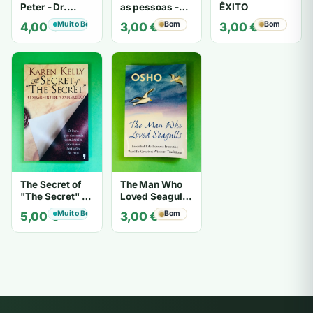
Peter - Dr.
as pessoas -
ÊXITO
Laurence J.
Gerard I.
Muito Bom
Bom
Bom
4,00
€
3,00
€
3,00
€
Peter
Nierenberg e
Henry H. Calero
The Secret of
The Man Who
"The Secret" O
Loved Seagulls
Segredo de "O
- OSHO
Muito Bom
Bom
5,00
€
3,00
€
Segredo" -
Karen Kelly