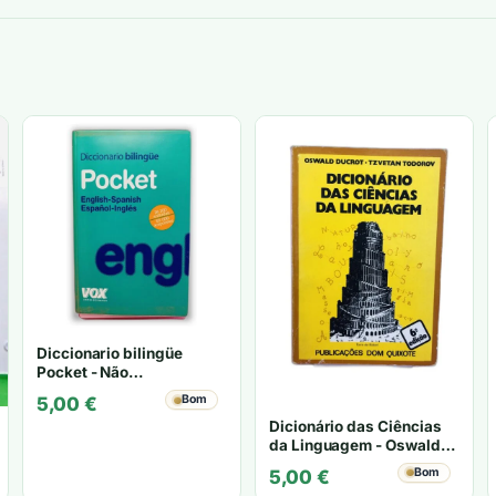
Diccionario bilingüe
Pocket - Não
especificado
Bom
5,00
€
Dicionário das Ciências
da Linguagem - Oswald
Ducrot, Tzvetan Todorov
Bom
5,00
€