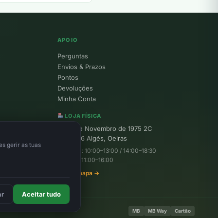
APOIO
Perguntas
Envios & Prazos
Pontos
Devoluções
Minha Conta
LOJA FÍSICA
R. 25 de Novembro de 1975 2C
1495-156 Algés, Oeiras
s gerir as tuas
Seg–Sex: 10:00–13:00 / 14:00–18:30
Sábado: 11:00–16:00
Ver no mapa →
ar
Aceitar tudo
MB
MB Way
Cartão