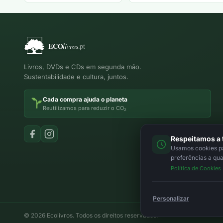
preço
preço
preço
preço
original
atual
original
atual
era:
é:
era:
é:
5,00 €.
3,00 €.
12,00 €.
5,00 €.
Livros, DVDs e CDs em segunda mão.
Sustentabilidade e cultura, juntos.
Cada compra ajuda o planeta
Reutilizamos para reduzir o CO₂
Respeitamos a 
Usamos cookies par
preferências a qu
Política de Cookies
Personalizar
© 2026 Ecolivros. Todos os direitos reservados.