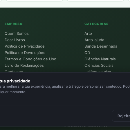
EMPRESA
CATEGORIAS
Quem Somos
Arte
Doar Livros
Auto-ajuda
Política de Privacidade
Banda Desenhada
Política de Devoluções
CD
Termos e Condições de Uso
Ciências Naturais
Livro de Reclamações
Ciências Sociais
Contactos
Leilões ao vivo
Política de Cookies
tua privacidade
a melhorar a tua experiência, analisar o tráfego e personalizar conteúdo. Pode
alquer momento.
Rejeit
Privacidade
Termos
Cookies