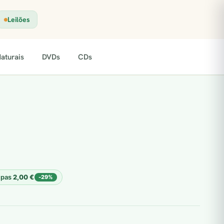
Leilões
aturais
DVDs
CDs
upas
2,00
€
-29%