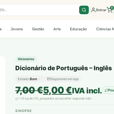
0
Entrar
a
Jovens
Gestão
Arte
Educação
Ciências N
Dicionários
Dicionário de Português – Inglês
Bom
Disponível em loja
Estado:
O
O
7,00
€
5,00
€
IVA incl.
Po
preço
preço
~1,5 kg de CO
poupados ao escolher segunda mão
2
original
atual
SINOPSE
plantar árvores reais