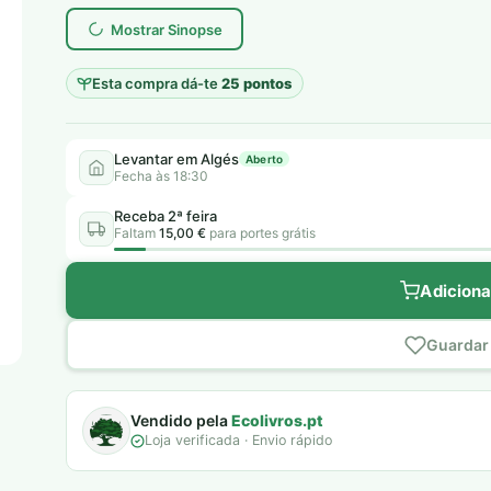
era:
é:
Mostrar Sinopse
7,00 €.
5,00 €.
Esta compra dá-te
25 pontos
Levantar em Algés
Aberto
Fecha às 18:30
Receba 2ª feira
Faltam
15,00 €
para portes grátis
Adiciona
Guardar 
Vendido pela
Ecolivros.pt
Loja verificada · Envio rápido