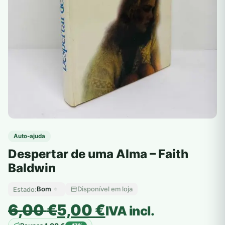
Auto-ajuda
Despertar de uma Alma – Faith
Baldwin
Bom
Disponível em loja
Estado:
O
O
6,00
€
5,00
€
IVA incl.
preço
preço