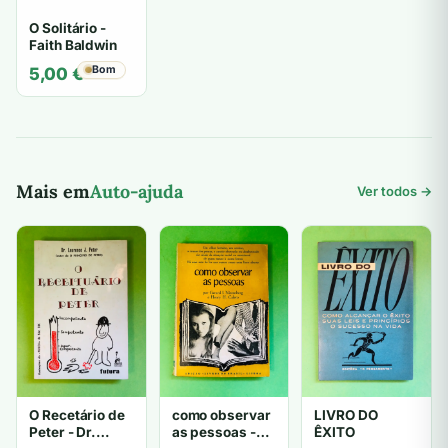
O Solitário -
Faith Baldwin
Bom
5,00
€
Mais em
Auto-ajuda
Ver todos →
O Recetário de
como observar
LIVRO DO
Peter - Dr.
as pessoas -
ÊXITO