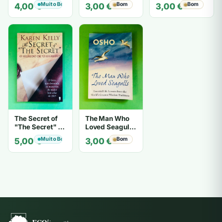
Laurence J.
Gerard I.
Muito Bom
Bom
Bom
4,00
€
3,00
€
3,00
€
Peter
Nierenberg e
Henry H. Calero
The Secret of
The Man Who
"The Secret" O
Loved Seagulls
Segredo de "O
- OSHO
Muito Bom
Bom
5,00
€
3,00
€
Segredo" -
Karen Kelly