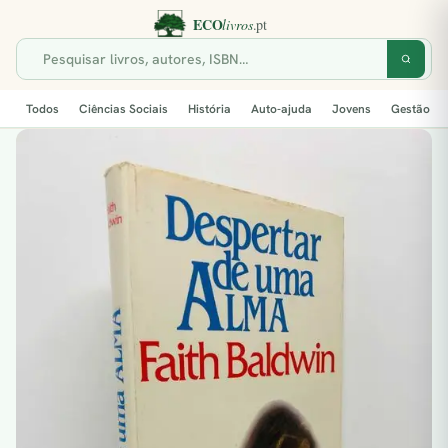
Todos
Ciências Sociais
História
Auto-ajuda
Jovens
Gestão