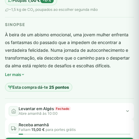
Poupas
1,00
€
-17%
original
atual
~1,5 kg de CO
poupados ao escolher segunda mão
2
era:
é:
SINOPSE
6,00 €.
5,00 €.
À beira de um abismo emocional, uma jovem mulher enfrenta
os fantasmas do passado que a impedem de encontrar a
verdadeira felicidade. Numa jornada de autoconhecimento e
transformação, ela descobre que o caminho para o despertar
plantar árvores reais
da alma está repleto de desafios e escolhas difíceis.
Ler mais
Esta compra dá-te
25 pontos
Levantar em Algés
Fechado
Abre amanhã às 10:00
Receba amanhã
Faltam
15,00 €
para portes grátis