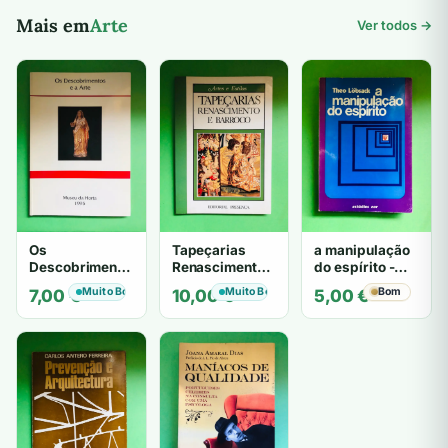
Mais em
Arte
Ver todos →
Os
Tapeçarias
a manipulação
Descobrimentos
Renascimento e
do espírito -
e a Arte
Barroco
Theo Löbsack
Muito Bom
Muito Bom
Bom
7,00
€
10,00
€
5,00
€