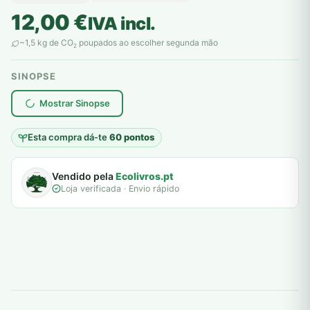
12,00
€
IVA incl.
~1,5 kg de CO
poupados ao escolher segunda mão
2
SINOPSE
plantar árvores reais
Mostrar Sinopse
Esta compra dá-te
60 pontos
Vendido pela
Ecolivros.pt
Loja verificada · Envio rápido