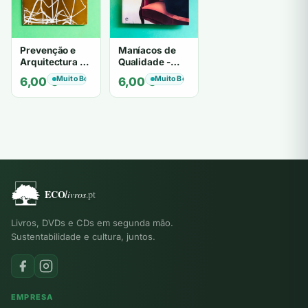
Prevenção e
Maníacos de
Arquitectura -
Qualidade -
CARLOS
Joana Amaral
Muito Bom
Muito Bom
6,00
€
6,00
€
ANTERO
Dias
FERREIRA
Livros, DVDs e CDs em segunda mão.
Sustentabilidade e cultura, juntos.
EMPRESA