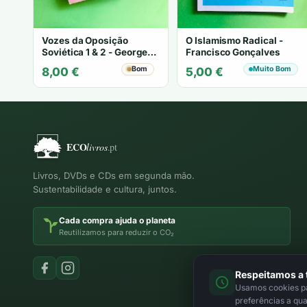
Vozes da Oposição
O Islamismo Radical -
Soviética 1 & 2 - George
Francisco Gonçalves
Saunders
Bom
Muito Bom
8,00
€
5,00
€
Livros, DVDs e CDs em segunda mão.
Sustentabilidade e cultura, juntos.
Cada compra ajuda o planeta
Reutilizamos para reduzir o CO₂
Respeitamos a 
Usamos cookies par
preferências a qu