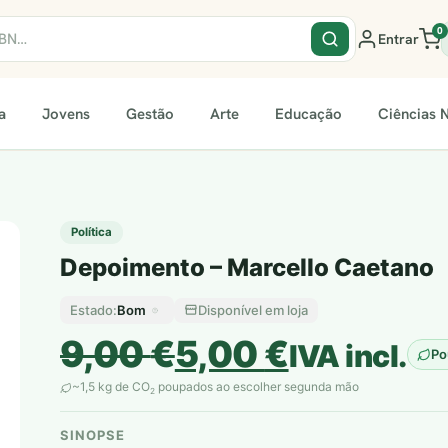
0
Entrar
a
Jovens
Gestão
Arte
Educação
Ciências N
Política
Depoimento – Marcello Caetano
Bom
Disponível em loja
Estado:
O
O
9,00
€
5,00
€
IVA incl.
Po
preço
preço
~1,5 kg de CO
poupados ao escolher segunda mão
2
original
atual
SINOPSE
plantar árvores reais