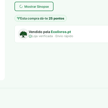
era:
é:
Mostrar Sinopse
9,00 €.
5,00 €.
Esta compra dá-te
25 pontos
Vendido pela
Ecolivros.pt
Loja verificada · Envio rápido