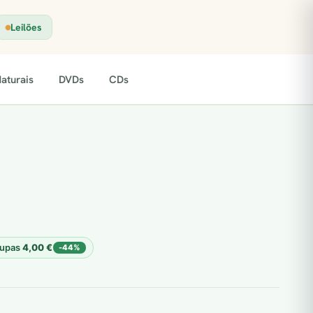
Leilões
aturais
DVDs
CDs
upas
4,00
€
-44%