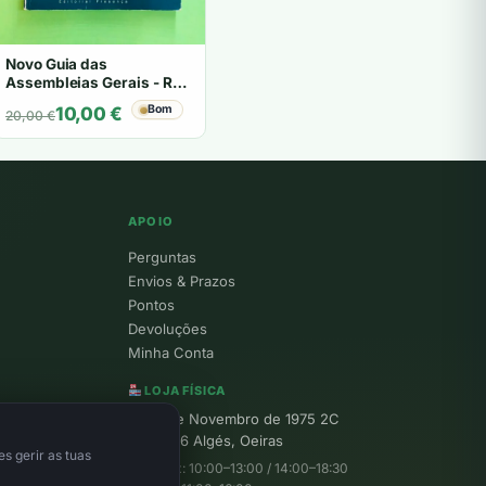
Novo Guia das
Assembleias Gerais - Rui
Valada
O
O
Bom
10,00
€
20,00
€
preço
preço
original
atual
era:
é:
20,00 €.
10,00 €.
APOIO
Perguntas
Envios & Prazos
Pontos
Devoluções
Minha Conta
LOJA FÍSICA
R. 25 de Novembro de 1975 2C
1495-156 Algés, Oeiras
s gerir as tuas
Seg–Sex: 10:00–13:00 / 14:00–18:30