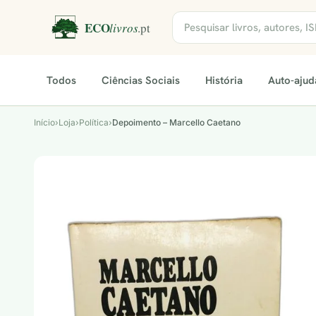
Todos
Ciências Sociais
História
Auto-ajud
Início
›
Loja
›
Política
›
Depoimento – Marcello Caetano