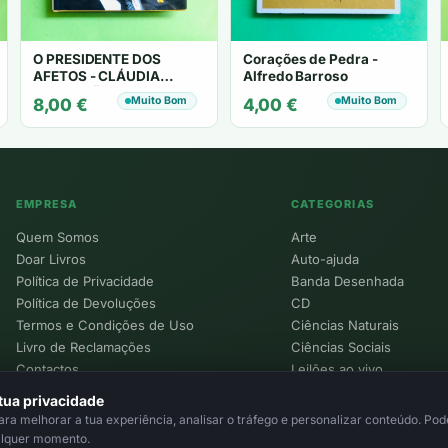
O PRESIDENTE DOS
Corações de Pedra -
AFETOS - CLÁUDIA
Alfredo Barroso
SEBASTIÃO
Muito Bom
Muito Bom
8,00
€
4,00
€
EMPRESA
CATEGORIAS
Quem Somos
Arte
Doar Livros
Auto-ajuda
Política de Privacidade
Banda Desenhada
Política de Devoluções
CD
Termos e Condições de Uso
Ciências Naturais
Livro de Reclamações
Ciências Sociais
Contactos
Leilões ao vivo
Política de Cookies
tua privacidade
a melhorar a tua experiência, analisar o tráfego e personalizar conteúdo. Pode
alquer momento.