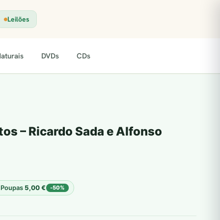
Leilões
aturais
DVDs
CDs
os – Ricardo Sada e Alfonso
Poupas
5,00
€
-50%