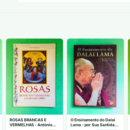
ROSAS BRANCAS E
O Ensinamento do Dalai
VERMELHAS - António
Lama - por Sua Santidade
Barahona
o Dalai Lama