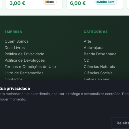
Bom
Muito Bom
3,00
€
6,00
€
EMPRESA
CATEGORIAS
Quem Somos
Arte
Doar Livros
Auto-ajuda
Política de Privacidade
Banda Desenhada
Política de Devoluções
CD
Termos e Condições de Uso
Ciências Naturais
Livro de Reclamações
Ciências Sociais
Contactos
Leilões ao vivo
Política de Cookies
tua privacidade
a melhorar a tua experiência, analisar o tráfego e personalizar conteúdo. Pode
alquer momento.
Rejeit