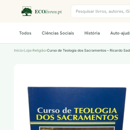
Todos
Ciências Sociais
História
Auto-ajud
Início
›
Loja
›
Religião
›
Curso de Teologia dos Sacramentos – Ricardo Sa