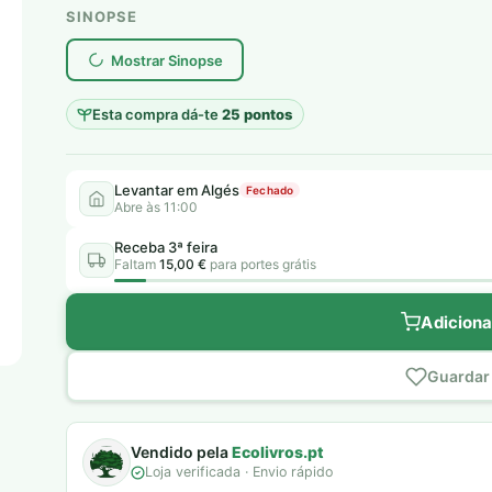
original
atual
SINOPSE
plantar árvores reais
era:
é:
Mostrar Sinopse
10,00 €.
5,00 €.
Esta compra dá-te
25 pontos
Levantar em Algés
Fechado
Abre às 11:00
Receba 3ª feira
Faltam
15,00 €
para portes grátis
Adiciona
Guardar 
Vendido pela
Ecolivros.pt
Loja verificada · Envio rápido