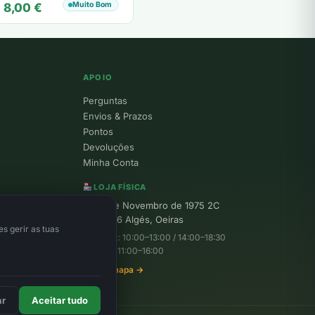
Muito Bom
8,00
€
Kirkwood
APOIO
Perguntas
Envios & Prazos
Pontos
Devoluções
Minha Conta
LOJA FÍSICA
R. 25 de Novembro de 1975 2C
1495-156 Algés, Oeiras
s gerir as tuas
Seg–Sex: 10:00–13:00 / 14:00–18:30
Sábado: 11:00–16:00
Ver no mapa →
ar
Aceitar tudo