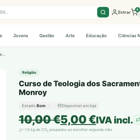
0
Entrar
a
Jovens
Gestão
Arte
Educação
Ciências N
da…
Religião
Curso de Teologia dos Sacrament
Monroy
Bom
Disponível em loja
Estado:
O
O
10,00
€
5,00
€
IVA incl.
preço
preço
~1,5 kg de CO
poupados ao escolher segunda mão
2