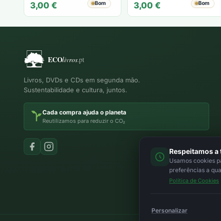
Bom
Bom
3,00
€
3,00
€
Livros, DVDs e CDs em segunda mão.
Sustentabilidade e cultura, juntos.
Cada compra ajuda o planeta
Reutilizamos para reduzir o CO₂
Respeitamos a 
Usamos cookies par
preferências a qu
Política de Cookies
Personalizar