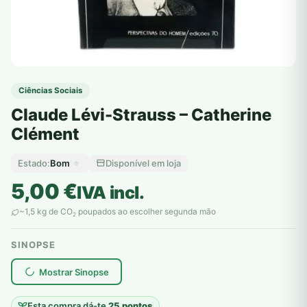
Ciências Sociais
Claude Lévi-Strauss – Catherine
Clément
Bom
Disponível em loja
Estado:
5,00
€
IVA incl.
~1,5 kg de CO
poupados ao escolher segunda mão
2
SINOPSE
plantar árvores reais
Mostrar Sinopse
Esta compra dá-te
25 pontos