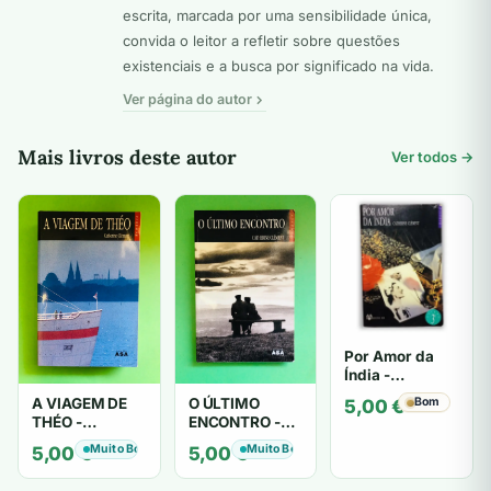
escrita, marcada por uma sensibilidade única,
convida o leitor a refletir sobre questões
existenciais e a busca por significado na vida.
Ver página do autor
Mais livros deste autor
Ver todos →
Por Amor da
Índia -
Catherine
A VIAGEM DE
O ÚLTIMO
Bom
5,00
€
Clément
THÉO -
ENCONTRO -
Catherine
Catherine
Muito Bom
Muito Bom
5,00
€
5,00
€
Clément
Clément