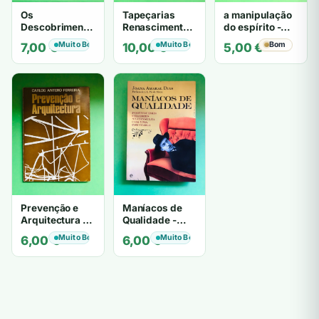
Os
Tapeçarias
a manipulação
Descobrimentos
Renascimento e
do espírito -
e a Arte
Barroco
Theo Löbsack
Muito Bom
Muito Bom
Bom
7,00
€
10,00
€
5,00
€
Prevenção e
Maníacos de
Arquitectura -
Qualidade -
CARLOS
Joana Amaral
Muito Bom
Muito Bom
6,00
€
6,00
€
ANTERO
Dias
FERREIRA