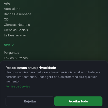
Arte
Auto-ajuda
Banda Desenhada
CD
Ciências Naturais
Ciências Sociais
Leilões ao vivo
APOIO
Perguntas
Envios & Prazos
Pontos
Respeitamos a tua privacidade
Devoluções
Usamos cookies para melhorar a tua experiência, analisar o tráfego e
Minha Conta
personalizar conteúdo. Podes gerir as tuas preferências a qualquer
momento.
Política de Cookies
© 2026 Ecolivros. Todos os direitos reservados.
Privacidade
Termos
Cookies
MB
MB Way
Cartão
Rejeitar
Aceitar tudo