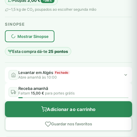
Poupas
3,00
€
-38%
original
atual
~1,5 kg de CO
poupados ao escolher segunda mão
2
era:
é:
SINOPSE
8,00 €.
5,00 €.
plantar árvores reais
Mostrar Sinopse
Esta compra dá-te
25 pontos
Levantar em Algés
Fechado
Abre amanhã às 10:00
Receba amanhã
Faltam
15,00 €
para portes grátis
Adicionar ao carrinho
Guardar nos favoritos