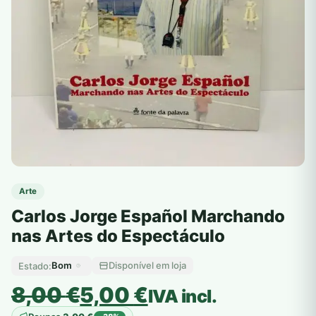
Arte
Carlos Jorge Español Marchando
nas Artes do Espectáculo
Bom
Disponível em loja
Estado:
O
O
8,00
€
5,00
€
IVA incl.
preço
preço