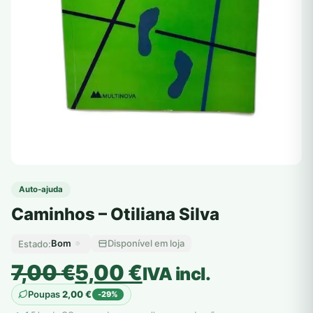
Auto-ajuda
Caminhos – Otiliana Silva
Bom
Disponível em loja
Estado:
O
O
7,00
€
5,00
€
IVA incl.
preço
preço
Poupas
2,00
€
-29%