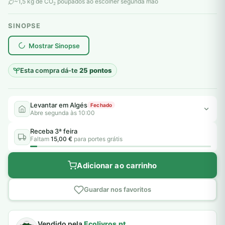
original
atual
~1,5 kg de CO
poupados ao escolher segunda mão
2
era:
é:
SINOPSE
7,00 €.
5,00 €.
plantar árvores reais
Mostrar Sinopse
Esta compra dá-te
25 pontos
Levantar em Algés
Fechado
Abre segunda às 10:00
Receba 3ª feira
Faltam
15,00 €
para portes grátis
Adicionar ao carrinho
Guardar nos favoritos
Vendido pela
Ecolivros.pt