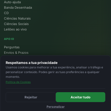
Auto-ajuda
Banda Desenhada
CD
Ciências Naturais
Ciências Sociais
Leilões ao vivo
APOIO
Perguntas
Envios & Prazos
Pontos
Respeitamos a tua privacidade
Devoluções
Usamos cookies para melhorar a tua experiência, analisar o tráfego e
Minha Conta
personalizar conteúdo. Podes gerir as tuas preferências a qualquer
momento.
Política de Cookies
© 2026 Ecolivros. Todos os direitos reservados.
Privacidade
Termos
Cookies
MB
MB Way
Cartão
Rejeitar
Aceitar tudo
Personalizar
Início
Favoritos
Leilões
Carrinho
Entrar