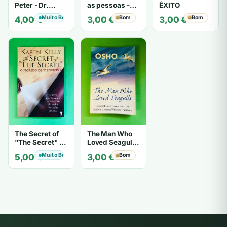
Peter - Dr.
as pessoas -
ÊXITO
Laurence J.
Gerard I.
Muito Bom
Bom
Bom
4,00
€
3,00
€
3,00
€
Peter
Nierenberg e
Henry H. Calero
The Secret of
The Man Who
"The Secret" O
Loved Seagulls
Segredo de "O
- OSHO
Muito Bom
Bom
5,00
€
3,00
€
Segredo" -
Karen Kelly