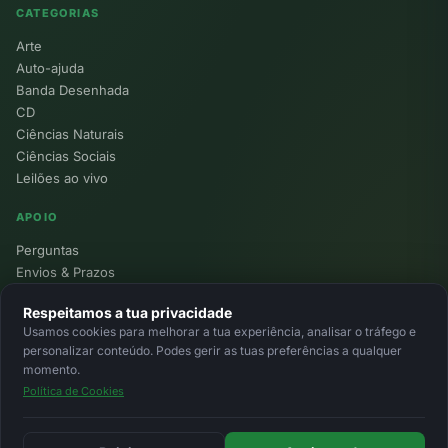
CATEGORIAS
Arte
Auto-ajuda
Banda Desenhada
CD
Ciências Naturais
Ciências Sociais
Leilões ao vivo
APOIO
Perguntas
Envios & Prazos
Pontos
Respeitamos a tua privacidade
Devoluções
Usamos cookies para melhorar a tua experiência, analisar o tráfego e
Minha Conta
personalizar conteúdo. Podes gerir as tuas preferências a qualquer
momento.
Política de Cookies
© 2026 Ecolivros. Todos os direitos reservados.
Privacidade
Termos
Cookies
MB
MB Way
Cartão