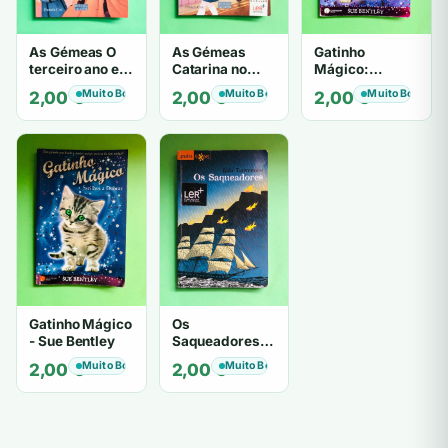
As Gémeas O
As Gémeas
Gatinho
terceiro ano em
Catarina no
Mágico:
Santa Clara -
Colégio de
Confusão na
Muito Bom
Muito Bom
Muito Bom
2,00
€
2,00
€
2,00
€
Pamela Cox
Santa Clara -
Aula - Sue
Pamela Cox
Bentley
Gatinho Mágico
Os
- Sue Bentley
Saqueadores -
Iain Lawrence
Muito Bom
Muito Bom
2,00
€
2,00
€