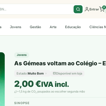
0
Entrar
a
Jovens
Gestão
Arte
Educação
Ciências N
Jovens
As Gémeas voltam ao Colégio – E
Muito Bom
Disponível em loja
Estado:
2,00
€
IVA incl.
~1,5 kg de CO
poupados ao escolher segunda mão
2
SINOPSE