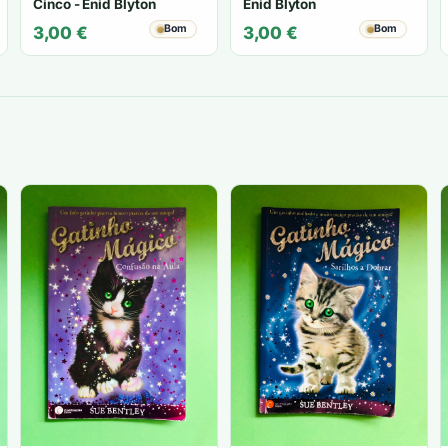
Cinco - Enid Blyton
Enid Blyton
Bom
Bom
3,00
€
3,00
€