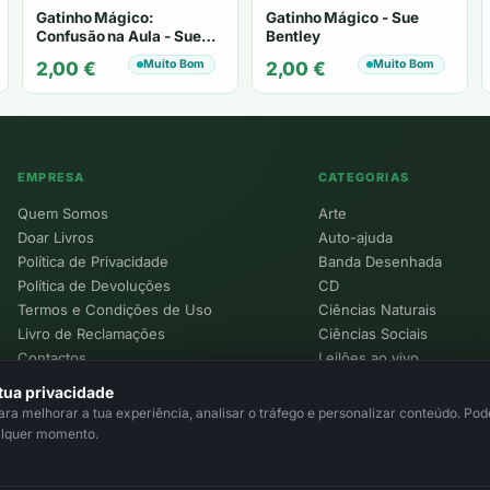
Gatinho Mágico:
Gatinho Mágico - Sue
Confusão na Aula - Sue
Bentley
Bentley
Muito Bom
Muito Bom
2,00
€
2,00
€
EMPRESA
CATEGORIAS
Quem Somos
Arte
Doar Livros
Auto-ajuda
Política de Privacidade
Banda Desenhada
Política de Devoluções
CD
Termos e Condições de Uso
Ciências Naturais
Livro de Reclamações
Ciências Sociais
Contactos
Leilões ao vivo
Política de Cookies
tua privacidade
a melhorar a tua experiência, analisar o tráfego e personalizar conteúdo. Pode
alquer momento.