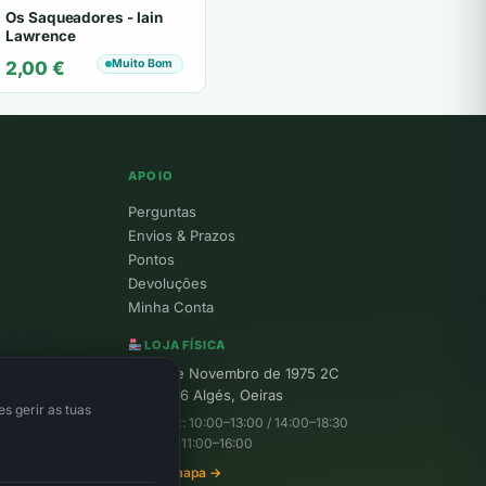
Os Saqueadores - Iain
Lawrence
Muito Bom
2,00
€
APOIO
Perguntas
Envios & Prazos
Pontos
Devoluções
Minha Conta
LOJA FÍSICA
R. 25 de Novembro de 1975 2C
1495-156 Algés, Oeiras
s gerir as tuas
Seg–Sex: 10:00–13:00 / 14:00–18:30
Sábado: 11:00–16:00
Ver no mapa →