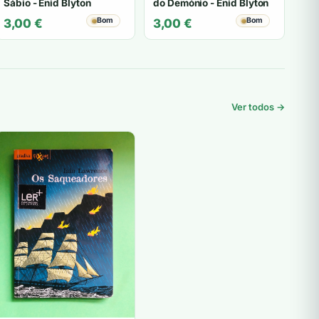
Sábio - Enid Blyton
do Demónio - Enid Blyton
Bom
Bom
3,00
€
3,00
€
Ver todos →