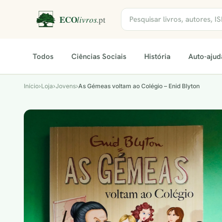
Todos
Ciências Sociais
História
Auto-ajud
Início
›
Loja
›
Jovens
›
As Gémeas voltam ao Colégio – Enid Blyton