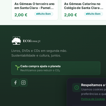
As Gémeas O terceiro ano
As Gémeas Catarina no
em Santa Clara - Pamela
Colégio de Santa Clara -
Cox
Pamela Cox
Muito Bom
Muito Bom
2,00
€
2,00
€
Livros, DVDs e CDs em segunda mão.
Sustentabilidade e cultura, juntos.
Cada compra ajuda o planeta
Reutilizamos para reduzir o CO₂
Respeitamos a 
Usamos cookies par
preferências a qu
Política de Cookies