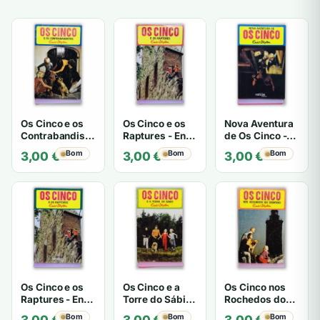
Os Cinco e os
Os Cinco e os
Nova Aventura
Contrabandistas
Raptures - Enid
de Os Cinco -
- Enid Blyton
Blyton
Enid Blyton
Bom
Bom
Bom
3,00
€
3,00
€
3,00
€
Os Cinco e os
Os Cinco e a
Os Cinco nos
Raptures - Enid
Torre do Sábio
Rochedos do
Blyton
- Enid Blyton
Demónio - Enid
Bom
Bom
Bom
3,00
€
3,00
€
3,00
€