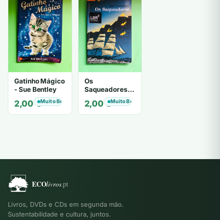
Gatinho Mágico
Os
- Sue Bentley
Saqueadores -
Iain Lawrence
Muito Bom
Muito Bom
2,00
€
2,00
€
Livros, DVDs e CDs em segunda mão.
Sustentabilidade e cultura, juntos.