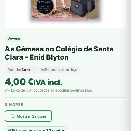
Jovens
As Gémeas no Colégio de Santa
Clara – Enid Blyton
Bom
Disponível em loja
Estado:
4,00
€
IVA incl.
~1,5 kg de CO
poupados ao escolher segunda mão
2
SINOPSE
plantar árvores reais
Mostrar Sinopse
Esta compra dá-te
20 pontos