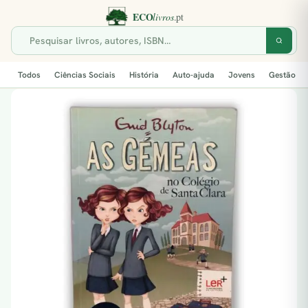
Todos
Ciências Sociais
História
Auto-ajuda
Jovens
Gestão