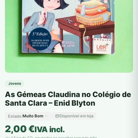
Jovens
As Gémeas Claudina no Colégio de
Santa Clara – Enid Blyton
Muito Bom
Disponível em loja
Estado:
2,00
€
IVA incl.
~1,5 kg de CO
poupados ao escolher segunda mão