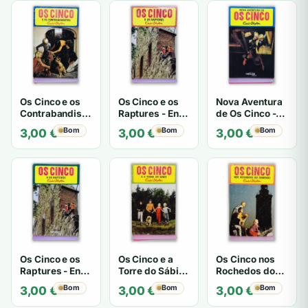
Os Cinco e os
Os Cinco e os
Nova Aventura
Contrabandistas
Raptures - Enid
de Os Cinco -
- Enid Blyton
Blyton
Enid Blyton
Bom
Bom
Bom
3,00
€
3,00
€
3,00
€
Os Cinco e os
Os Cinco e a
Os Cinco nos
Raptures - Enid
Torre do Sábio
Rochedos do
Blyton
- Enid Blyton
Demónio - Enid
Bom
Bom
Bom
3,00
€
3,00
€
3,00
€
Blyton