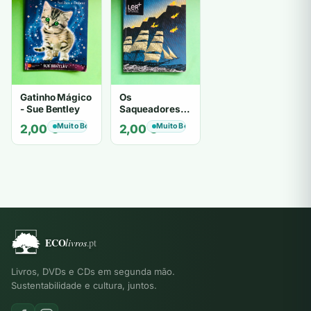
Gatinho Mágico
Os
- Sue Bentley
Saqueadores -
Iain Lawrence
Muito Bom
Muito Bom
2,00
€
2,00
€
Livros, DVDs e CDs em segunda mão.
Sustentabilidade e cultura, juntos.