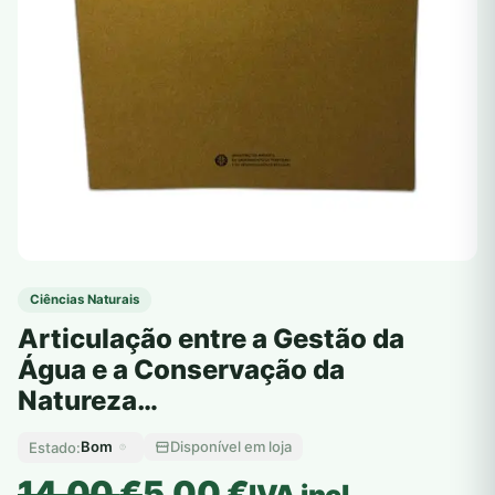
Ciências Naturais
Articulação entre a Gestão da
Água e a Conservação da
Natureza…
Bom
Disponível em loja
Estado:
O
O
14,00
€
5,00
€
IVA incl.