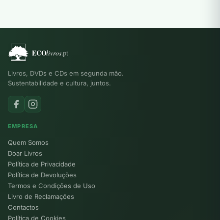
10,00 €.
3,00 €.
10,00 €.
6,00 €.
Livros, DVDs e CDs em segunda mão.
Sustentabilidade e cultura, juntos.
EMPRESA
Quem Somos
Doar Livros
Política de Privacidade
Política de Devoluções
Termos e Condições de Uso
Livro de Reclamações
Contactos
Política de Cookies