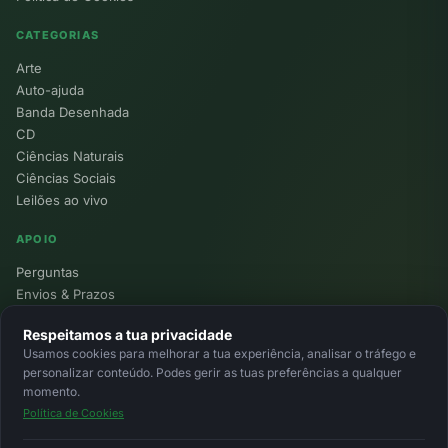
CATEGORIAS
Arte
Auto-ajuda
Banda Desenhada
CD
Ciências Naturais
Ciências Sociais
Leilões ao vivo
APOIO
Perguntas
Envios & Prazos
Pontos
Respeitamos a tua privacidade
Devoluções
Usamos cookies para melhorar a tua experiência, analisar o tráfego e
Minha Conta
personalizar conteúdo. Podes gerir as tuas preferências a qualquer
momento.
Política de Cookies
© 2026 Ecolivros. Todos os direitos reservados.
Privacidade
Termos
Cookies