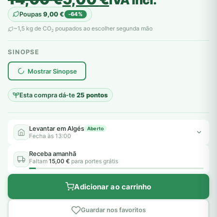
preço
preço
Poupas
9,00
€
-64%
original
atual
~1,5 kg de CO
poupados ao escolher segunda mão
2
era:
é:
SINOPSE
14,00 €.
5,00 €.
plantar árvores reais
Mostrar Sinopse
Esta compra dá-te
25 pontos
Levantar em Algés
Aberto
Fecha às 13:00
Receba amanhã
Faltam
15,00 €
para portes grátis
Adicionar ao carrinho
Guardar nos favoritos