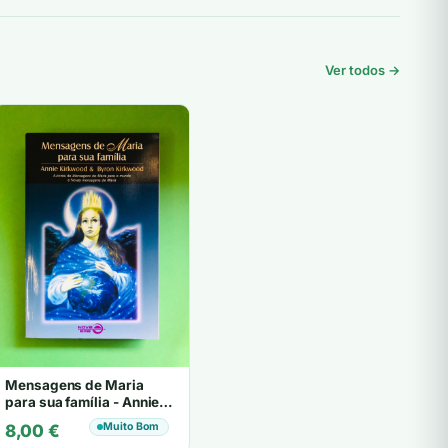
Ver todos →
Mensagens de Maria
para sua família - Annie
Kirkwood & Byron
Muito Bom
8,00
€
Kirkwood