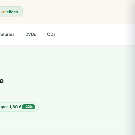
Leilões
aturais
DVDs
CDs
e
upas
1,50
€
-23%