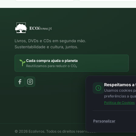
Livros, DVDs e CDs em segunda mão.
Sustentabilidade e cultura, juntos.
Cada compra ajuda o planeta
Reutilizamos para reduzir o CO₂
Respeitamos a 
Usamos cookies par
preferências a qu
Política de Cookies
Personalizar
© 2026 Ecolivros. Todos os direitos reservados.