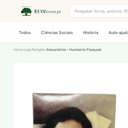
Todos
Ciências Sociais
História
Auto-ajud
Início
›
Loja
›
Religião
›
Alexandrina – Humberto Pasquale