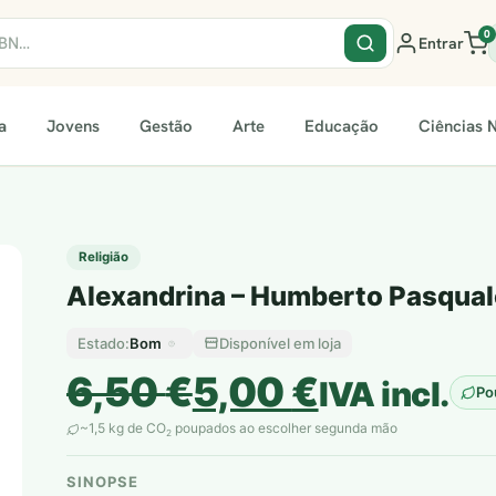
0
Entrar
a
Jovens
Gestão
Arte
Educação
Ciências N
Religião
Alexandrina – Humberto Pasqual
Bom
Disponível em loja
Estado:
O
O
6,50
€
5,00
€
IVA incl.
Po
preço
preço
~1,5 kg de CO
poupados ao escolher segunda mão
2
original
atual
SINOPSE
plantar árvores reais