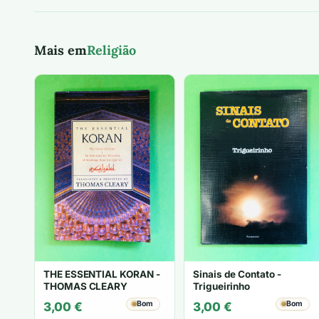
Mais em
Religião
THE ESSENTIAL KORAN -
Sinais de Contato -
THOMAS CLEARY
Trigueirinho
Bom
Bom
3,00
€
3,00
€