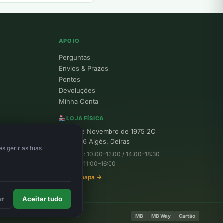
APOIO
Perguntas
Envios & Prazos
Pontos
Devoluções
Minha Conta
LOJA FÍSICA
R. 25 de Novembro de 1975 2C
1495-156 Algés, Oeiras
s gerir as tuas
Seg–Sex: 10:00–13:00 / 14:00–18:30
Sábado: 11:00–16:00
Ver no mapa →
ar
Aceitar tudo
MB
MB Way
Cartão