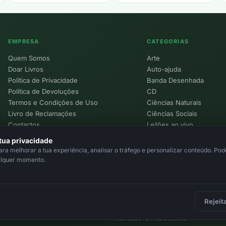
EMPRESA
CATEGORIAS
Quem Somos
Arte
Doar Livros
Auto-ajuda
Política de Privacidade
Banda Desenhada
Política de Devoluções
CD
Termos e Condições de Uso
Ciências Naturais
Livro de Reclamações
Ciências Sociais
Contactos
Leilões ao vivo
Política de Cookies
tua privacidade
a melhorar a tua experiência, analisar o tráfego e personalizar conteúdo. Pode
alquer momento.
Rejeit
Privacidade
Termos
Cookies