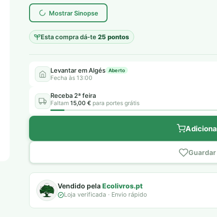
era:
é:
Mostrar Sinopse
6,50 €.
5,00 €.
Esta compra dá-te
25 pontos
Levantar em Algés
Aberto
Fecha às 13:00
Receba 2ª feira
Faltam
15,00 €
para portes grátis
Adiciona
Guardar 
Vendido pela
Ecolivros.pt
Loja verificada · Envio rápido