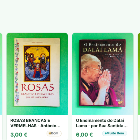
ROSAS BRANCAS E
O Ensinamento do Dalai
VERMELHAS - António
Lama - por Sua Santidade
Barahona
o Dalai Lama
Bom
Muito Bom
3,00
€
6,00
€