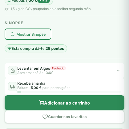
Poupas
1,00
€
-17%
original
atual
~1,5 kg de CO
poupados ao escolher segunda mão
2
era:
é:
SINOPSE
6,00 €.
5,00 €.
plantar árvores reais
Mostrar Sinopse
Esta compra dá-te
25 pontos
Levantar em Algés
Fechado
Abre amanhã às 10:00
Receba amanhã
Faltam
15,00 €
para portes grátis
Adicionar ao carrinho
Guardar nos favoritos