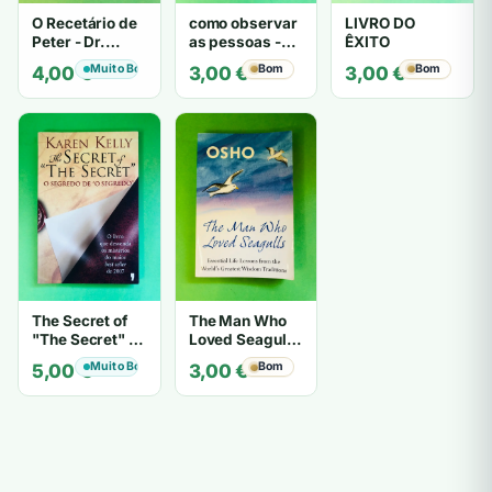
O Recetário de
como observar
LIVRO DO
Peter - Dr.
as pessoas -
ÊXITO
Laurence J.
Gerard I.
Muito Bom
Bom
Bom
4,00
€
3,00
€
3,00
€
Peter
Nierenberg e
Henry H. Calero
The Secret of
The Man Who
"The Secret" O
Loved Seagulls
Segredo de "O
- OSHO
Muito Bom
Bom
5,00
€
3,00
€
Segredo" -
Karen Kelly