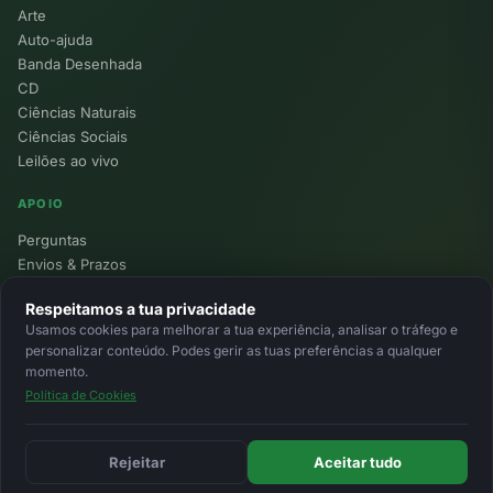
Arte
Auto-ajuda
Banda Desenhada
CD
Ciências Naturais
Ciências Sociais
Leilões ao vivo
APOIO
Perguntas
Envios & Prazos
Pontos
Respeitamos a tua privacidade
Devoluções
Usamos cookies para melhorar a tua experiência, analisar o tráfego e
Minha Conta
personalizar conteúdo. Podes gerir as tuas preferências a qualquer
momento.
Política de Cookies
© 2026 Ecolivros. Todos os direitos reservados.
Privacidade
Termos
Cookies
MB
MB Way
Cartão
Rejeitar
Aceitar tudo