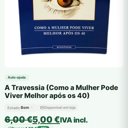
Auto-ajuda
A Travessia (Como a Mulher Pode
Viver Melhor após os 40)
Bom
Disponível em loja
Estado:
O
O
6,00
€
5,00
€
IVA incl.
preço
preço