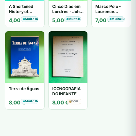
A Shortened
Cinco Dias em
Marco Polo -
History of
Londres - John
Laurence
England - G. M.
Lukacs
Bergreen
Muito Bom
Muito Bom
Muito Bom
4,00
€
5,00
€
7,00
€
Trevelyan
Terra de Águas
ICONOGRAFIA
DO INFANTE D.
HENRIQUE
Muito Bom
Bom
8,00
€
8,00
€