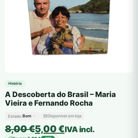
História
A Descoberta do Brasil – Maria
Vieira e Fernando Rocha
Bom
Disponível em loja
Estado:
O
O
8,00
€
5,00
€
IVA incl.
preço
preço