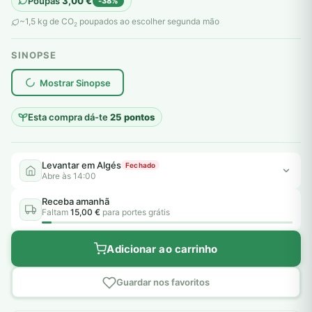
Poupas
3,00
€
-38%
original
atual
~1,5 kg de CO
poupados ao escolher segunda mão
2
era:
é:
SINOPSE
8,00 €.
5,00 €.
plantar árvores reais
Mostrar Sinopse
Esta compra dá-te
25 pontos
Levantar em Algés
Fechado
Abre às 14:00
Receba amanhã
Faltam
15,00 €
para portes grátis
Adicionar ao carrinho
Guardar nos favoritos