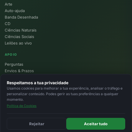
Arte
Auto-ajuda
Banda Desenhada
CD
Ciências Naturais
Ciências Sociais
Leilões ao vivo
APOIO
Perguntas
Envios & Prazos
Pontos
Respeitamos a tua privacidade
Devoluções
Usamos cookies para melhorar a tua experiência, analisar o tráfego e
Minha Conta
personalizar conteúdo. Podes gerir as tuas preferências a qualquer
momento.
Política de Cookies
© 2026 Ecolivros. Todos os direitos reservados.
Privacidade
Termos
Cookies
MB
MB Way
Cartão
Rejeitar
Aceitar tudo