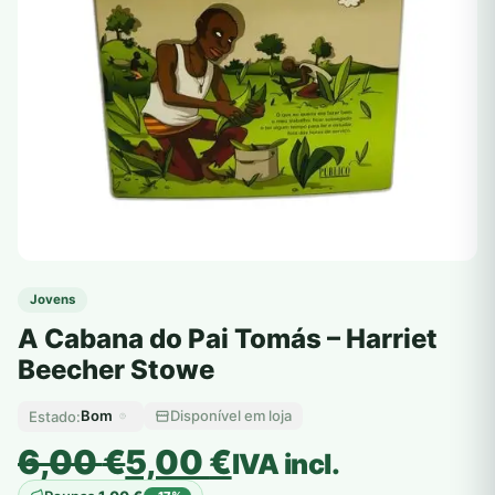
Jovens
A Cabana do Pai Tomás – Harriet
Beecher Stowe
Bom
Disponível em loja
Estado:
O
O
6,00
€
5,00
€
IVA incl.
preço
preço