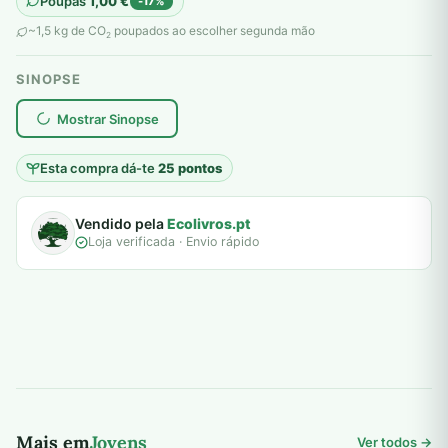
Poupas
1,00
€
-17%
original
atual
~1,5 kg de CO
poupados ao escolher segunda mão
2
era:
é:
SINOPSE
6,00 €.
5,00 €.
plantar árvores reais
Mostrar Sinopse
Esta compra dá-te
25 pontos
Vendido pela
Ecolivros.pt
Loja verificada · Envio rápido
Mais em
Jovens
Ver todos →