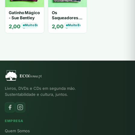
Gatinho Mágico
Os
- Sue Bentley
Saqueadores -
Iain Lawrence
Muito Bom
Muito Bom
2,00
€
2,00
€
Livros, DVDs e CDs em segunda mão.
Sustentabilidade e cultura, juntos.
EMPRESA
Quem Somos