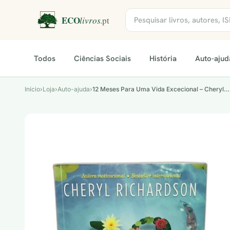
Todos
Ciências Sociais
História
Auto-ajud
Início
›
Loja
›
Auto-ajuda
›
12 Meses Para Uma Vida Excecional – Cheryl…