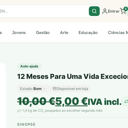
0
Entrar
a
Jovens
Gestão
Arte
Educação
Ciências N
Auto-ajuda
12 Meses Para Uma Vida Excecion
Bom
Disponível em loja
Estado:
O
O
10,00
€
5,00
€
IVA incl.
preço
preço
~1,5 kg de CO
poupados ao escolher segunda mão
2
original
atual
SINOPSE
plantar árvores reais