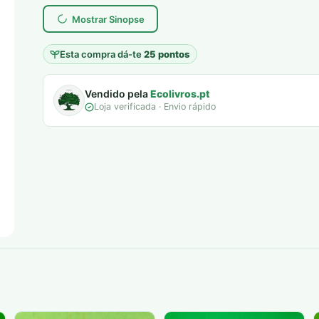
era:
é:
Mostrar Sinopse
10,00 €.
5,00 €.
Esta compra dá-te
25 pontos
Vendido pela
Ecolivros.pt
Loja verificada · Envio rápido