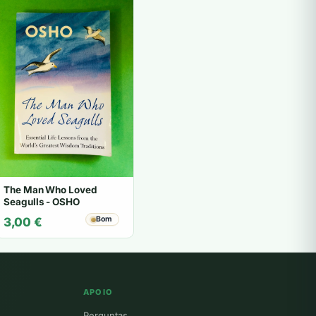
The Man Who Loved
Seagulls - OSHO
Bom
3,00
€
APOIO
Perguntas