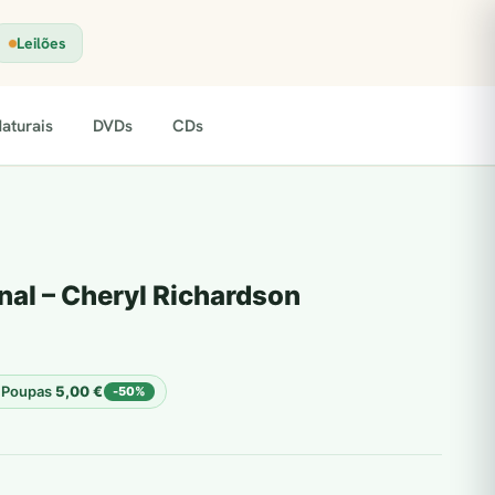
Leilões
aturais
DVDs
CDs
al – Cheryl Richardson
Poupas
5,00
€
-50%