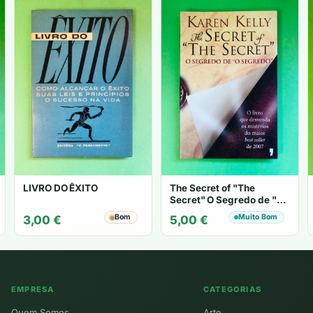
LIVRO DO ÊXITO
The Secret of "The
Secret" O Segredo de "O
Segredo" - Karen Kelly
Bom
Muito Bom
3,00
€
5,00
€
EMPRESA
CATEGORIAS
Quem Somos
Arte