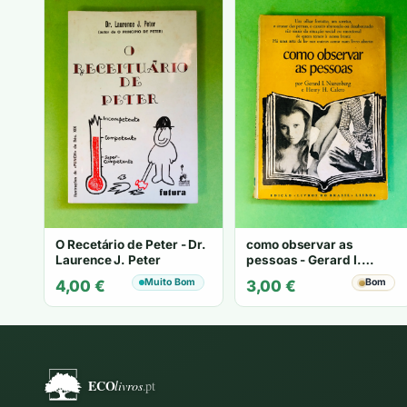
O Recetário de Peter - Dr.
como observar as
Laurence J. Peter
pessoas - Gerard I.
Nierenberg e Henry H.
Muito Bom
Bom
4,00
€
3,00
€
Calero