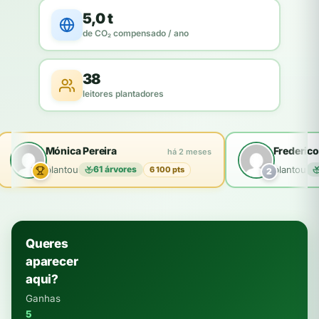
5,0 t
de CO₂ compensado / ano
38
leitores plantadores
Mónica Pereira
Frederico
há 2 meses
plantou
61 árvores
plantou
6 100 pts
2
Queres
aparecer
aqui?
Ganhas
5