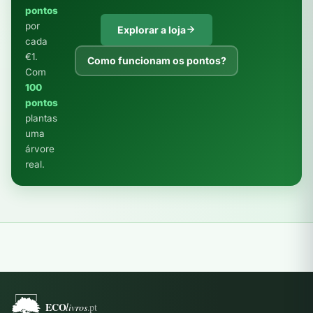
pontos
por
Explorar a loja
cada
€1.
Como funcionam os pontos?
Com
100
pontos
plantas
uma
árvore
real.