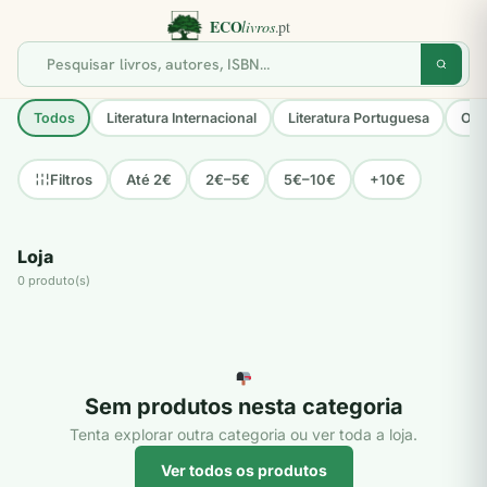
Todos
Literatura Internacional
Literatura Portuguesa
Opo
Até 2€
2€–5€
5€–10€
+10€
Filtros
Loja
0 produto(s)
Sem produtos nesta categoria
Tenta explorar outra categoria ou ver toda a loja.
Ver todos os produtos