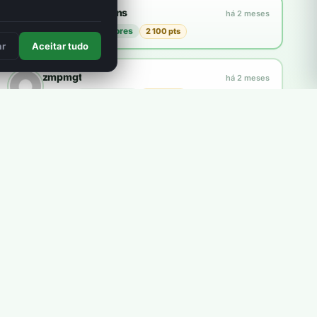
Francisco Martins
há 2 meses
plantou
21 árvores
2 100 pts
3
ar
Aceitar tudo
zmpmgt
há 2 meses
plantou
10 árvores
1 000 pts
Explorar a loja
Como funcionam os pontos?