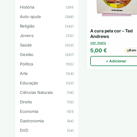
História
(391)
Auto-ajuda
(368)
Religião
(342)
A cura pela cor – Ted
Jovens
(312)
Andrews
ver mais
Saúde
(303)
5,00
€
Bom
Gestão
(267)
+ Adicionar
Política
(155)
Arte
(154)
Educação
(133)
Ciências Naturais
(114)
Direito
(113)
Economia
(101)
Gastronomia
(84)
DVD
(54)