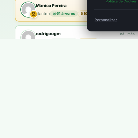
Política de Cookies
Mónica Pereira
há 2 meses
plantou
61 árvores
6 100 pts
Personalizar
rodrigoogm
há 1 mês
plantou
18 árvores
1 800 pts
brandao.coelho
há 2 meses
plantou
10 árvores
1 000 pts
Queres aparecer aqui?
Ganhas
5 pontos
por cada €1. Com
100 pontos
plantas u