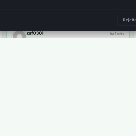
Frederico Felicissimo
há 2 meses
plantou
34 árvores
3 400 pts
2
Rejeit
csf0301
há 1 mês
plantou
10 árvores
1 000 pts
Carlos Pires
há 1 semana
plantou
8 árvores
800 pts
ma árvore real.