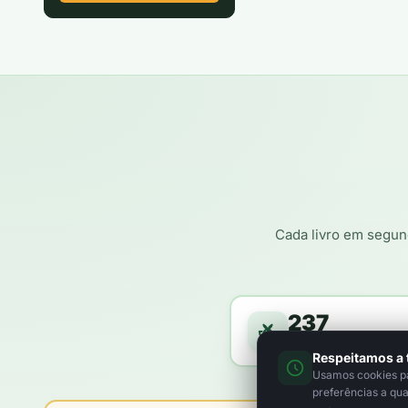
Cada livro em segun
237
árvores a caminho da f
Respeitamos a 
Usamos cookies par
preferências a qu