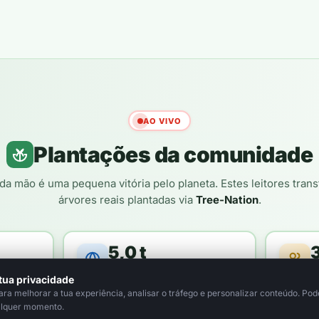
AO VIVO
Plantações da comunidade
da mão é uma pequena vitória pelo planeta. Estes leitores tra
árvores reais plantadas via
Tree-Nation
.
5,0 t
loresta
de CO₂ compensado / ano
le
tua privacidade
a melhorar a tua experiência, analisar o tráfego e personalizar conteúdo. Pode
alquer momento.