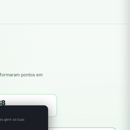
nsformaram pontos em
38
itores plantadores
s gerir as tuas