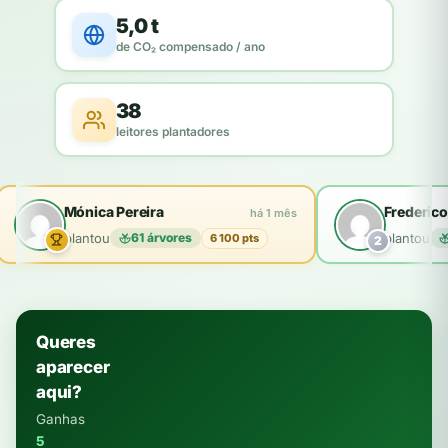
5,0 t
de CO₂ compensado / ano
38
leitores plantadores
Mónica Pereira
Frederico
há 1 mês
plantou
61 árvores
plantou
6 100 pts
2
Queres
aparecer
aqui?
Ganhas
5