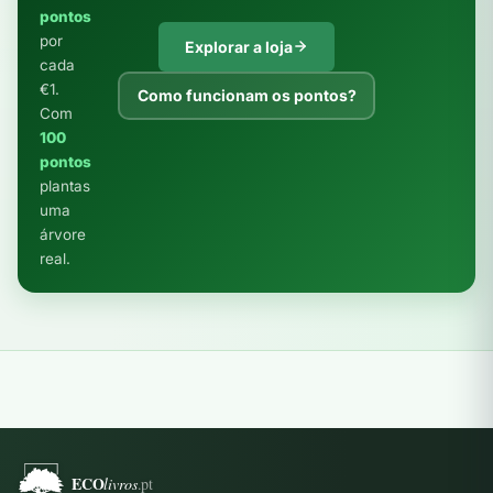
pontos
por
Explorar a loja
cada
€1.
Como funcionam os pontos?
Com
100
pontos
plantas
uma
árvore
real.