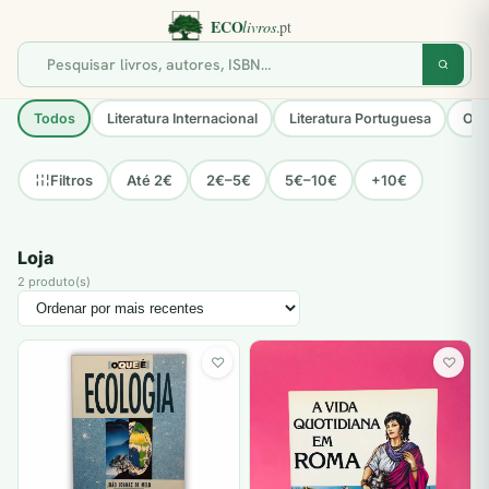
Todos
Literatura Internacional
Literatura Portuguesa
Opo
Até 2€
2€–5€
5€–10€
+10€
Filtros
Loja
2 produto(s)
♡
♡