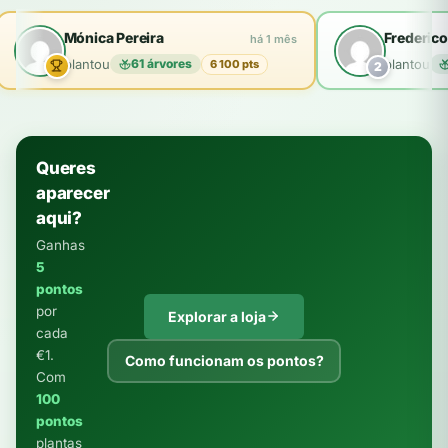
Mónica Pereira
Frederico
há 1 mês
plantou
61 árvores
plantou
6 100 pts
2
Queres
aparecer
aqui?
Ganhas
5
pontos
por
Explorar a loja
cada
€1.
Como funcionam os pontos?
Com
100
pontos
plantas