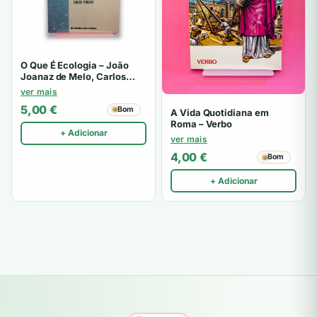
O Que É Ecologia – João
Joanaz de Melo, Carlos
Pimenta
ver mais
5,00
€
Bom
A Vida Quotidiana em
Roma – Verbo
+ Adicionar
ver mais
4,00
€
Bom
+ Adicionar