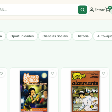
0
Entrar
sa
Oportunidades
Ciências Sociais
História
Auto-aju
♡
♡
♡