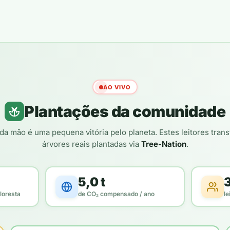
AO VIVO
Plantações da comunidade
da mão é uma pequena vitória pelo planeta. Estes leitores tra
árvores reais plantadas via
Tree-Nation
.
5,0 t
loresta
de CO₂ compensado / ano
le