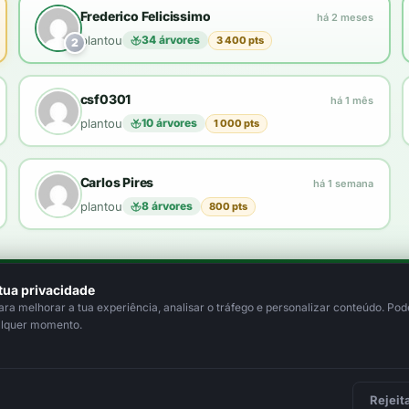
Frederico Felicissimo
há 2 meses
plantou
34 árvores
3 400 pts
2
csf0301
há 1 mês
plantou
10 árvores
1 000 pts
Carlos Pires
há 1 semana
plantou
8 árvores
800 pts
tua privacidade
a melhorar a tua experiência, analisar o tráfego e personalizar conteúdo. Pode
ma árvore real.
alquer momento.
Rejeit