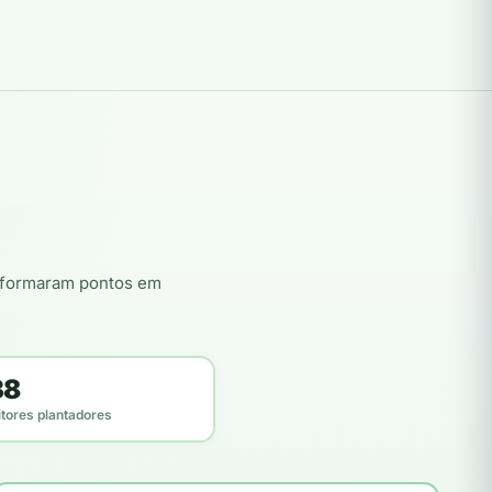
nsformaram pontos em
38
itores plantadores