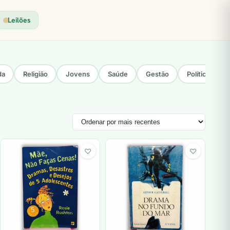
Leilões
da
Religião
Jovens
Saúde
Gestão
Política
♡
♡