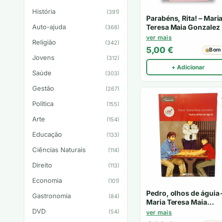
História
(391)
Parabéns, Rita! – Mari
Teresa Maia Gonzalez
Auto-ajuda
(368)
ver mais
Religião
(342)
5,00
€
Bom
Jovens
(312)
+ Adicionar
Saúde
(303)
Gestão
(267)
Política
(155)
Arte
(154)
Educação
(133)
Ciências Naturais
(114)
Direito
(113)
Economia
(101)
Pedro, olhos de águia 
Gastronomia
(84)
Maria Teresa Maia
Gonzalez
DVD
(54)
ver mais