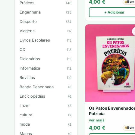
4,00
€
Bom
Práticos
(46)
Engenharia
+ Adicionar
(35)
Desporto
(24)
Viagens
(17)
Livros Escolares
(15)
CD
(13)
Dicionários
(13)
Informática
(12)
Revistas
(10)
Banda Desenhada
(8)
Enciclopédias
(6)
Lazer
(3)
Os Patos Envenenados
Patricia
cultura
(2)
ver mais
moda
(2)
4,00
€
Bom
Mapas
(0)