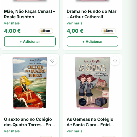
Mãe, Não Faças Cenas! –
Drama no Fundo do Mar
Rosie Rushton
– Arthur Catherall
ver mais
ver mais
4,00
€
4,00
€
Bom
Bom
+ Adicionar
+ Adicionar
♡
♡
O sexto ano no Colégio
As Gémeas no Colégio
das Quatro Torres – Enid
de Santa Clara – Enid
Blyton
Blyton
ver mais
ver mais