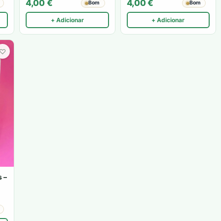
4,00
€
4,00
€
Bom
Bom
Lopes de Carvalho
+ Adicionar
+ Adicionar
♡
 –