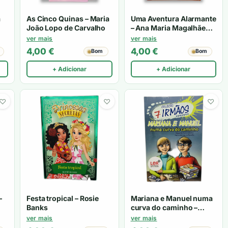
a
As Cinco Quinas – Maria
Uma Aventura Alarmante
João Lopo de Carvalho
– Ana Maria Magalhães,
Isabel Alçada
ver mais
ver mais
4,00
€
4,00
€
Bom
Bom
+ Adicionar
+ Adicionar
♡
♡
♡
–
Festa tropical – Rosie
Mariana e Manuel numa
Banks
curva do caminho –
Margarida Fonseca
ver mais
ver mais
Santos, Maria João