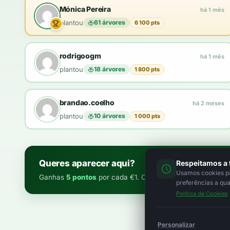
Mónica Pereira
há 1 mês
plantou
61 árvores
6 100 pts
rodrigoogm
há 1 mês
plantou
18 árvores
1 800 pts
brandao.coelho
há 2 meses
plantou
10 árvores
1 000 pts
Queres aparecer aqui?
Respeitamos a 
Usamos cookies par
Ganhas
5 pontos
por cada €1. Com
100 pontos
plantas u
preferências a qu
Política de Cookies
Personalizar