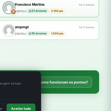
Francisco Martins
há 2 meses
plantou
21 árvores
2 100 pts
3
zmpmgt
há 2 meses
plantou
10 árvores
1 000 pts
Explorar a loja
Como funcionam os pontos?
s gerir as tuas
ar
Aceitar tudo