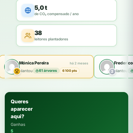
5,0 t
de CO₂ compensado / ano
38
leitores plantadores
Mónica Pereira
Frederico
há 2 meses
plantou
61 árvores
plantou
6 100 pts
2
Queres
aparecer
aqui?
Ganhas
5