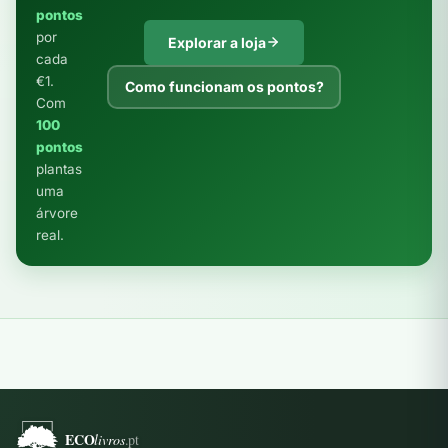
pontos
por
Explorar a loja
cada
€1.
Como funcionam os pontos?
Com
100
pontos
plantas
uma
árvore
real.