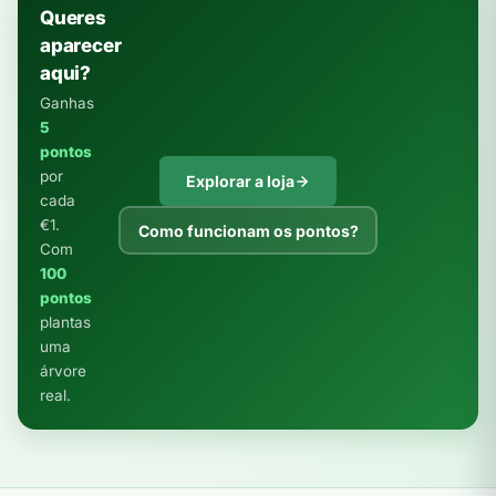
Queres
aparecer
aqui?
Ganhas
5
pontos
por
Explorar a loja
cada
€1.
Como funcionam os pontos?
Com
100
pontos
plantas
uma
árvore
real.