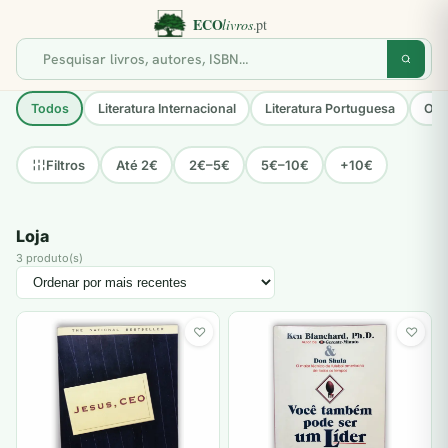
Todos
Literatura Internacional
Literatura Portuguesa
Opo
Até 2€
2€–5€
5€–10€
+10€
Filtros
Loja
3 produto(s)
♡
♡