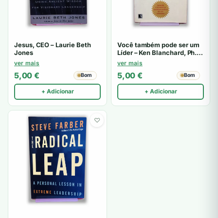
Jesus, CEO – Laurie Beth
Você também pode ser um
Jones
Líder – Ken Blanchard, Ph.D.
& Don Shula
ver mais
ver mais
5,00
€
5,00
€
Bom
Bom
+ Adicionar
+ Adicionar
♡