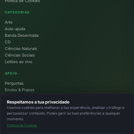
Política de Cookies
CATEGORIAS
Arte
Auto-ajuda
Banda Desenhada
CD
Ciências Naturais
Ciências Sociais
Leilões ao vivo
APOIO
Perguntas
Envios & Prazos
Pontos
Respeitamos a tua privacidade
Devoluções
Usamos cookies para melhorar a tua experiência, analisar o tráfego e
Minha Conta
personalizar conteúdo. Podes gerir as tuas preferências a qualquer
momento.
Política de Cookies
© 2026 Ecolivros. Todos os direitos reservados.
Privacidade
Termos
Cookies