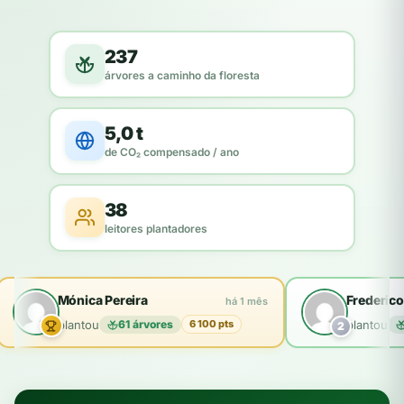
237
árvores a caminho da floresta
5,0 t
de CO₂ compensado / ano
38
leitores plantadores
Mónica Pereira
Frederico
há 1 mês
plantou
61 árvores
plantou
6 100 pts
2