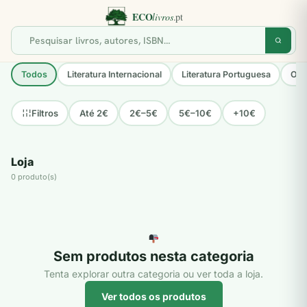
Todos
Literatura Internacional
Literatura Portuguesa
Opo
Até 2€
2€–5€
5€–10€
+10€
Filtros
Loja
0 produto(s)
Sem produtos nesta categoria
Tenta explorar outra categoria ou ver toda a loja.
Ver todos os produtos