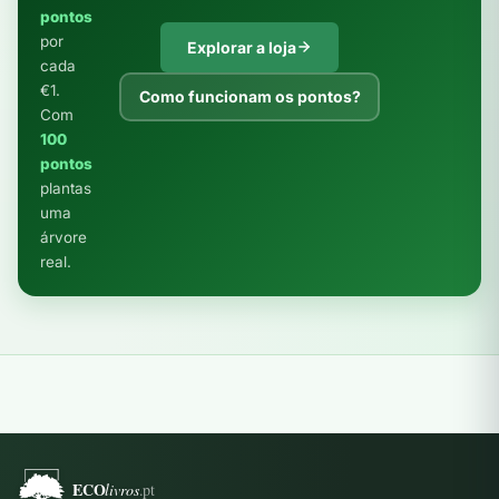
pontos
por
Explorar a loja
cada
€1.
Como funcionam os pontos?
Com
100
pontos
plantas
uma
árvore
real.