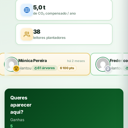
5,0 t
de CO₂ compensado / ano
38
leitores plantadores
Mónica Pereira
Frederico
há 2 meses
plantou
61 árvores
plantou
6 100 pts
2
Queres
aparecer
aqui?
Ganhas
5