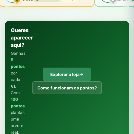
Queres
aparecer
aqui?
Ganhas
5
pontos
por
Explorar a loja
cada
€1.
Como funcionam os pontos?
Com
100
pontos
plantas
uma
árvore
real.