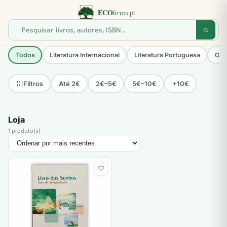
Todos
Literatura Internacional
Literatura Portuguesa
Opo
Até 2€
2€–5€
5€–10€
+10€
Filtros
Loja
1 produto(s)
♡