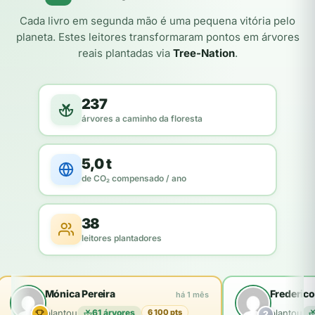
Cada livro em segunda mão é uma pequena vitória pelo
planeta. Estes leitores transformaram pontos em árvores
reais plantadas via
Tree-Nation
.
237
árvores a caminho da floresta
5,0 t
de CO₂ compensado / ano
38
leitores plantadores
Mónica Pereira
Frederico
há 1 mês
plantou
61 árvores
plantou
6 100 pts
2