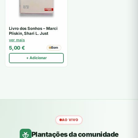
Livro dos Sonhos – Marci
Pliskin, Shari L. Just
ver mais
5,00
€
Bom
+ Adicionar
AO VIVO
Plantações da comunidade