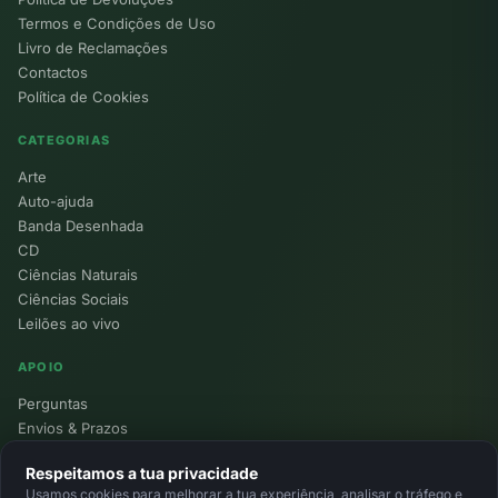
Termos e Condições de Uso
Livro de Reclamações
Contactos
Política de Cookies
CATEGORIAS
Arte
Auto-ajuda
Banda Desenhada
CD
Ciências Naturais
Ciências Sociais
Leilões ao vivo
APOIO
Perguntas
Envios & Prazos
Pontos
Respeitamos a tua privacidade
Devoluções
Usamos cookies para melhorar a tua experiência, analisar o tráfego e