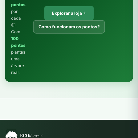
pontos
por
Explorar a loja
cada
€1.
Como funcionam os pontos?
Com
100
pontos
plantas
uma
árvore
real.