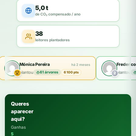
5,0 t
de CO₂ compensado / ano
38
leitores plantadores
Mónica Pereira
Frederico
há 2 meses
plantou
61 árvores
plantou
6 100 pts
2
Queres
aparecer
aqui?
Ganhas
5