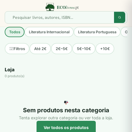
Todos
Literatura Internacional
Literatura Portuguesa
Opo
Até 2€
2€–5€
5€–10€
+10€
Filtros
Loja
0 produto(s)
Sem produtos nesta categoria
Tenta explorar outra categoria ou ver toda a loja.
Ver todos os produtos