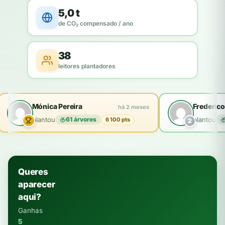
5,0 t
de CO₂ compensado / ano
38
leitores plantadores
Mónica Pereira
Frederico
há 2 meses
plantou
61 árvores
plantou
6 100 pts
2
Queres
aparecer
aqui?
Ganhas
5