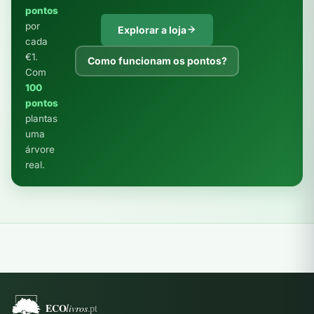
pontos
por
Explorar a loja
cada
€1.
Como funcionam os pontos?
Com
100
pontos
plantas
uma
árvore
real.