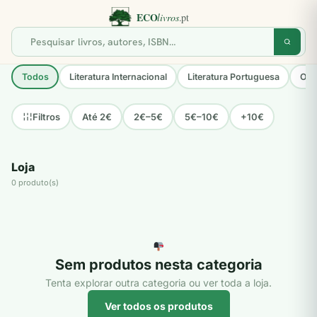
Todos
Literatura Internacional
Literatura Portuguesa
Opo
Até 2€
2€–5€
5€–10€
+10€
Filtros
Loja
0 produto(s)
Sem produtos nesta categoria
Tenta explorar outra categoria ou ver toda a loja.
Ver todos os produtos