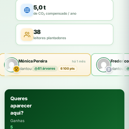
5,0 t
de CO₂ compensado / ano
38
leitores plantadores
Mónica Pereira
Frederico
há 1 mês
plantou
61 árvores
plantou
6 100 pts
2
Queres
aparecer
aqui?
Ganhas
5