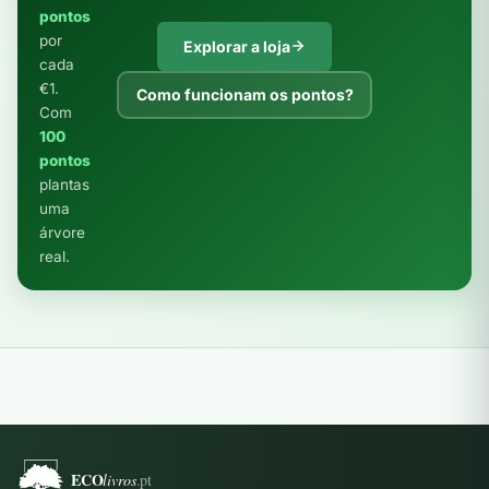
pontos
por
Explorar a loja
cada
€1.
Como funcionam os pontos?
Com
100
pontos
plantas
uma
árvore
real.