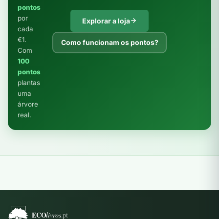
pontos
por
Explorar a loja
cada
€1.
Como funcionam os pontos?
Com
100
pontos
plantas
uma
árvore
real.