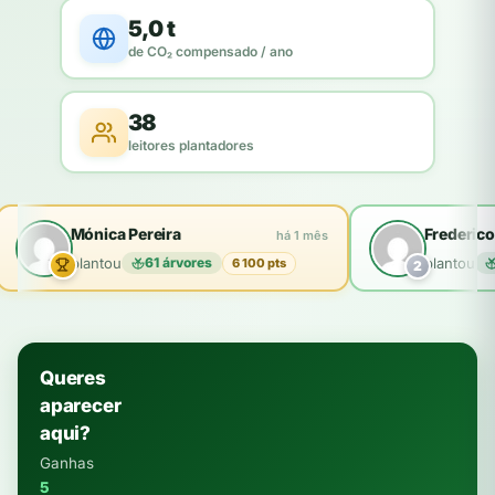
5,0 t
de CO₂ compensado / ano
38
leitores plantadores
Mónica Pereira
Frederico
há 1 mês
plantou
61 árvores
plantou
6 100 pts
2
Queres
aparecer
aqui?
Ganhas
5