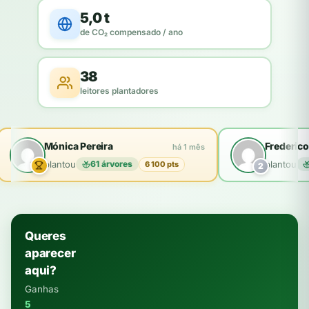
5,0 t
de CO₂ compensado / ano
38
leitores plantadores
Mónica Pereira
Frederico
há 1 mês
plantou
61 árvores
plantou
6 100 pts
2
Queres
aparecer
aqui?
Ganhas
5