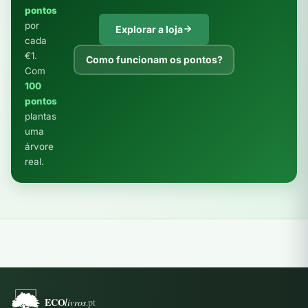
pontos
por
Explorar a loja
cada
€1.
Como funcionam os pontos?
Com
100
pontos
plantas
uma
árvore
real.