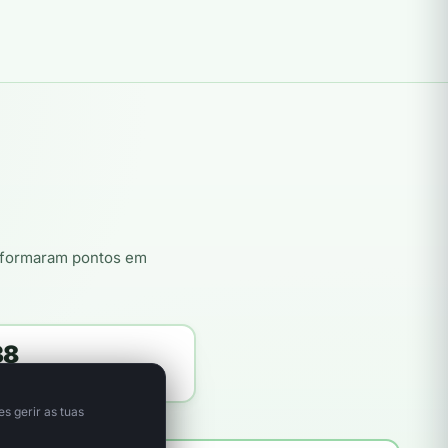
nsformaram pontos em
38
itores plantadores
s gerir as tuas