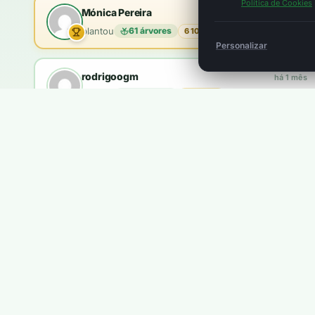
Política de Cookies
Mónica Pereira
há 1 mês
plantou
61 árvores
6 100 pts
Personalizar
rodrigoogm
há 1 mês
plantou
18 árvores
1 800 pts
brandao.coelho
há 2 meses
plantou
10 árvores
1 000 pts
Queres aparecer aqui?
Ganhas
5 pontos
por cada €1. Com
100 pontos
plantas u