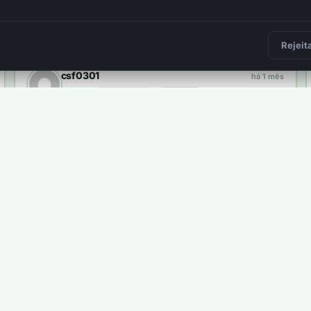
Frederico Felicissimo
há 2 meses
plantou
34 árvores
3 400 pts
2
Rejeit
csf0301
há 1 mês
plantou
10 árvores
1 000 pts
Carlos Pires
há 7 dias
plantou
8 árvores
800 pts
ma árvore real.