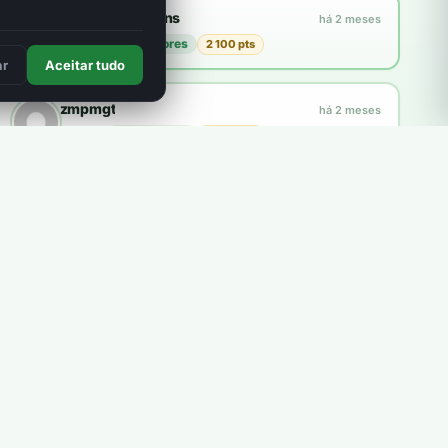
Francisco Martins
há 2 meses
plantou
21 árvores
2 100 pts
3
ar
Aceitar tudo
zmpmgt
há 2 meses
plantou
10 árvores
1 000 pts
Explorar a loja
Como funcionam os pontos?