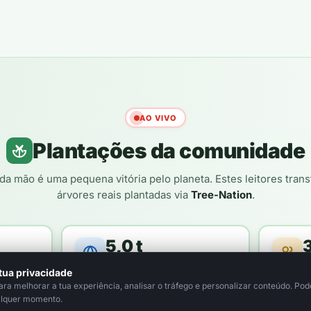
AO VIVO
Plantações da comunidade
da mão é uma pequena vitória pelo planeta. Estes leitores tra
árvores reais plantadas via
Tree-Nation
.
5,0 t
loresta
de CO₂ compensado / ano
le
tua privacidade
a melhorar a tua experiência, analisar o tráfego e personalizar conteúdo. Pode
alquer momento.