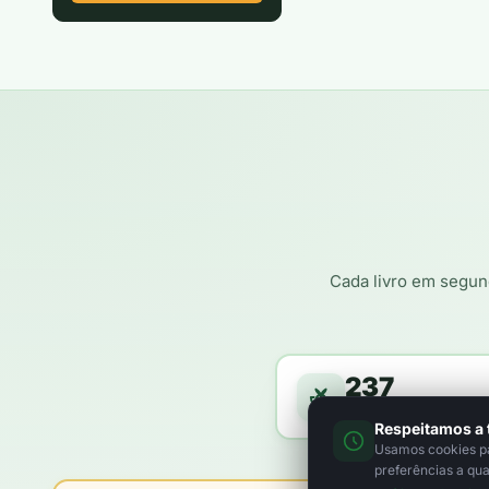
Cada livro em segun
237
árvores a caminho da f
Respeitamos a 
Usamos cookies par
preferências a qu