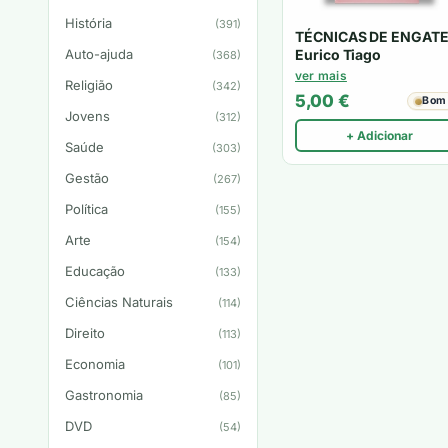
História
(391)
TÉCNICAS DE ENGATE
Eurico Tiago
Auto-ajuda
(368)
ver mais
Religião
(342)
5,00
€
Bom
Jovens
(312)
+ Adicionar
Saúde
(303)
Gestão
(267)
Política
(155)
Arte
(154)
Educação
(133)
Ciências Naturais
(114)
Direito
(113)
Economia
(101)
Gastronomia
(85)
DVD
(54)