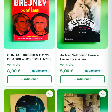
CUNHAL, BREJNEV E O 25
Já Não Sofro Por Amor –
DE ABRIL – JOSÉ MILHAZES
Lucía Etxebarría
ver mais
ver mais
8,00
€
5,00
€
Muito Bom
Muito Bom
+ Adicionar
+ Adicionar
♡
♡