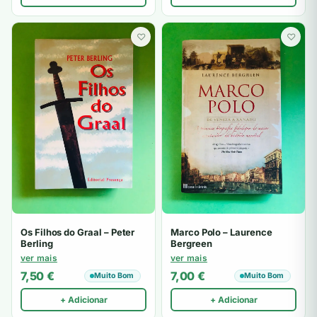
♡
♡
Os Filhos do Graal – Peter
Marco Polo – Laurence
Berling
Bergreen
ver mais
ver mais
7,50
€
7,00
€
Muito Bom
Muito Bom
+ Adicionar
+ Adicionar