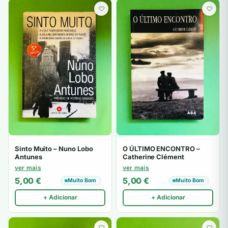
♡
♡
Sinto Muito – Nuno Lobo
O ÚLTIMO ENCONTRO –
Antunes
Catherine Clément
ver mais
ver mais
5,00
€
5,00
€
Muito Bom
Muito Bom
+ Adicionar
+ Adicionar
♡
♡