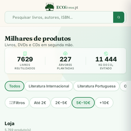
Milhares de produtos
Livros, DVDs e CDs em segunda mão.
7629
227
11 444
LIVROS
ÁRVORES
KG DE CO₂
REUTILIZADOS
PLANTADAS
EVITADO
Todos
Literatura Internacional
Literatura Portuguesa
Opo
Até 2€
2€–5€
5€–10€
+10€
Filtros
Loja
5,769 produto(s)