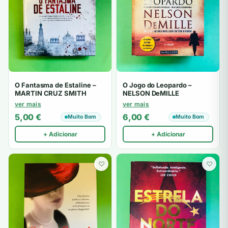
O Fantasma de Estaline –
O Jogo do Leopardo –
MARTIN CRUZ SMITH
NELSON DeMILLE
ver mais
ver mais
5,00
€
6,00
€
Muito Bom
Muito Bom
+ Adicionar
+ Adicionar
♡
♡