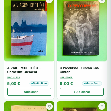
A VIAGEM DE THÉO –
O Precursor – Gibran Khalil
Catherine Clément
Gibran
ver mais
ver mais
5,00
€
9,00
€
Muito Bom
Muito Bom
+ Adicionar
+ Adicionar
♡
♡