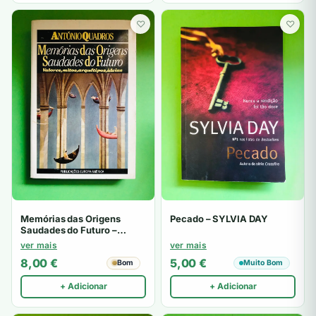
♡
♡
Memórias das Origens
Pecado – SYLVIA DAY
Saudades do Futuro –
António Quadros
ver mais
ver mais
8,00
€
5,00
€
Bom
Muito Bom
+ Adicionar
+ Adicionar