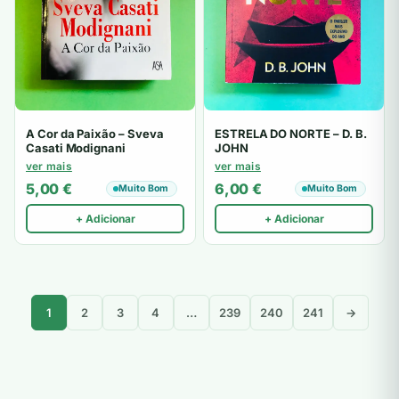
A Cor da Paixão – Sveva
ESTRELA DO NORTE – D. B.
Casati Modignani
JOHN
ver mais
ver mais
5,00
€
6,00
€
Muito Bom
Muito Bom
+ Adicionar
+ Adicionar
1
2
3
4
…
239
240
241
→