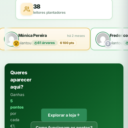
38
leitores plantadores
Mónica Pereira
Frederico
há 2 meses
plantou
61 árvores
plantou
6 100 pts
2
Queres
aparecer
aqui?
Ganhas
5
pontos
por
Explorar a loja
cada
€1.
Como funcionam os pontos?