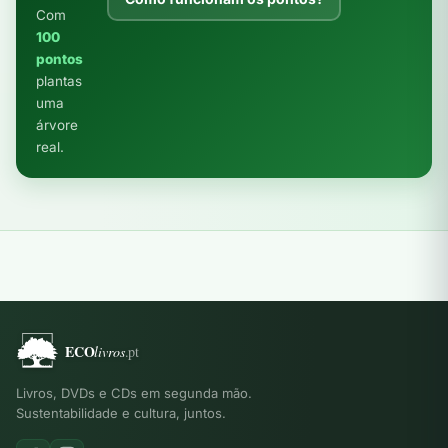
Com
100
pontos
plantas
uma
árvore
real.
Livros, DVDs e CDs em segunda mão.
Sustentabilidade e cultura, juntos.