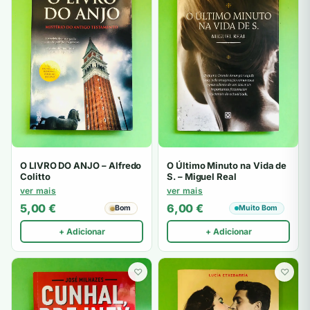
O LIVRO DO ANJO – Alfredo
O Último Minuto na Vida de
Colitto
S. – Miguel Real
ver mais
ver mais
5,00
€
6,00
€
Bom
Muito Bom
+ Adicionar
+ Adicionar
♡
♡