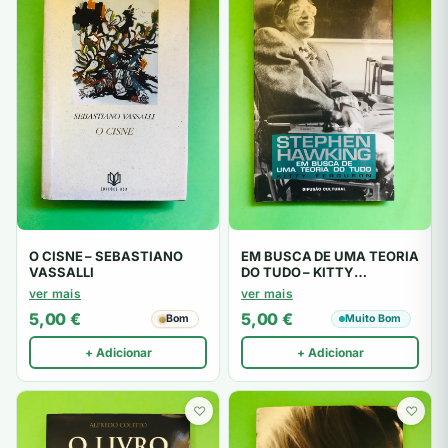
O CISNE – SEBASTIANO
EM BUSCA DE UMA TEORIA
VASSALLI
DO TUDO – KITTY
FERGUSON
ver mais
ver mais
5,00
€
5,00
€
Bom
Muito Bom
+ Adicionar
+ Adicionar
♡
♡