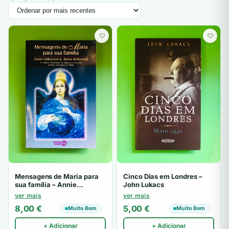
♡
♡
Mensagens de Maria para
Cinco Dias em Londres –
sua família – Annie
John Lukacs
Kirkwood & Byron Kirkwood
ver mais
ver mais
8,00
€
5,00
€
Muito Bom
Muito Bom
+ Adicionar
+ Adicionar