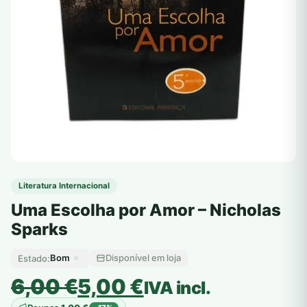
Literatura Internacional
Uma Escolha por Amor – Nicholas
Sparks
Bom
Disponível em loja
Estado:
O
O
6,00
€
5,00
€
IVA incl.
preço
preço