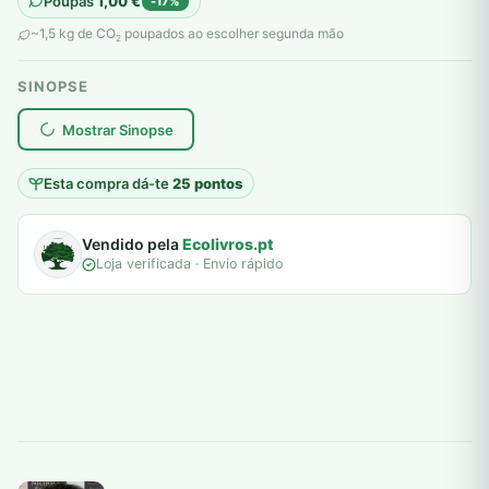
Poupas
1,00
€
-17%
original
atual
~1,5 kg de CO
poupados ao escolher segunda mão
2
era:
é:
SINOPSE
6,00 €.
5,00 €.
plantar árvores reais
Mostrar Sinopse
Esta compra dá-te
25 pontos
Vendido pela
Ecolivros.pt
Loja verificada · Envio rápido