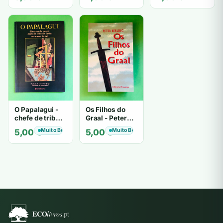
O Papalagui -
Os Filhos do
chefe de tribo
Graal - Peter
de tiavéa
Berling
Muito Bom
Muito Bom
5,00
€
5,00
€