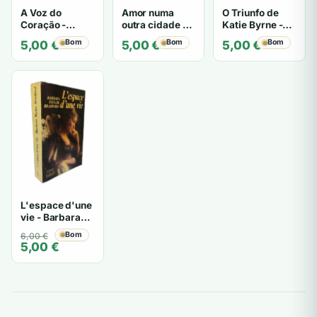
A Voz do
Amor numa
O Triunfo de
Coração -
outra cidade -
Katie Byrne -
Barbara Taylor
Barbara Taylor
Barbara Taylor
Bom
Bom
Bom
5,00
€
5,00
€
5,00
€
Bradford
Bradford
Bradford
L'espace d'une
vie - Barbara
Taylor Bradford
O
O
Bom
6,00
€
5,00
€
preço
preço
original
atual
era:
é:
6,00 €.
5,00 €.