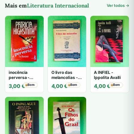
Mais em
Literatura Internacional
Ver todos →
inocência
O livro das
A INFIEL -
perversa -
melancolias -
Ippolita Avalli
PATRICIA
Paulo
Bom
Bom
Bom
3,00
€
4,00
€
4,00
€
HIGHSMITH
Mantegazza