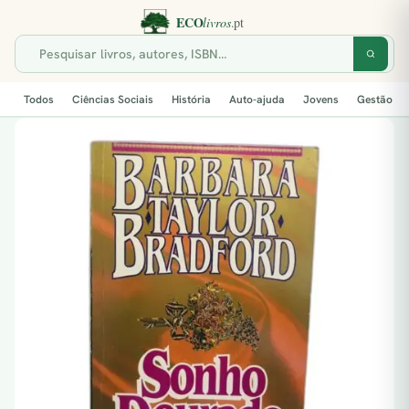
Todos
Ciências Sociais
História
Auto-ajuda
Jovens
Gestão