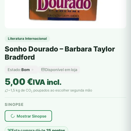
Literatura Internacional
Sonho Dourado – Barbara Taylor
Bradford
Bom
Disponível em loja
Estado:
5,00
€
IVA incl.
~1,5 kg de CO
poupados ao escolher segunda mão
2
SINOPSE
plantar árvores reais
Mostrar Sinopse
Esta compra dá-te
25 pontos