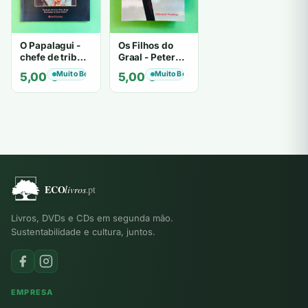
O Papalagui -
Os Filhos do
chefe de tribo
Graal - Peter
de tiavéa
Berling
Muito Bom
Muito Bom
5,00
€
5,00
€
Livros, DVDs e CDs em segunda mão.
Sustentabilidade e cultura, juntos.
EMPRESA