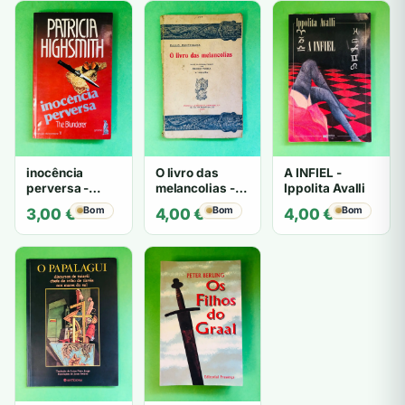
inocência
O livro das
A INFIEL -
perversa -
melancolias -
Ippolita Avalli
PATRICIA
Paulo
Bom
Bom
Bom
3,00
€
4,00
€
4,00
€
HIGHSMITH
Mantegazza