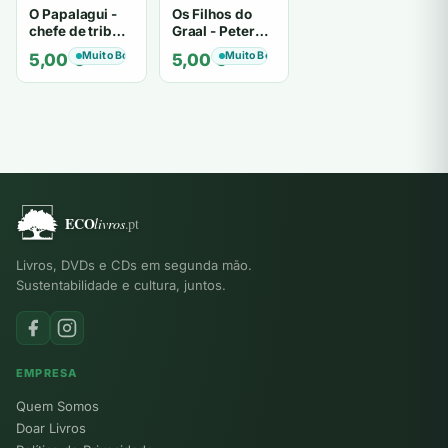
O Papalagui -
Os Filhos do
chefe de tribo
Graal - Peter
de tiavéa
Berling
Muito Bom
Muito Bom
5,00
€
5,00
€
Livros, DVDs e CDs em segunda mão.
Sustentabilidade e cultura, juntos.
EMPRESA
Quem Somos
Doar Livros