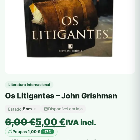
Literatura Internacional
Os Litigantes – John Grishman
Bom
Disponível em loja
Estado:
O
O
6,00
€
5,00
€
IVA incl.
preço
preço
Poupas
1,00
€
-17%