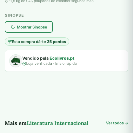
original
atual
~1,5 kg de CO
poupados ao escolher segunda mão
2
era:
é:
SINOPSE
6,00 €.
5,00 €.
plantar árvores reais
Mostrar Sinopse
Esta compra dá-te
25 pontos
Vendido pela
Ecolivros.pt
Loja verificada · Envio rápido
Mais em
Literatura Internacional
Ver todos →