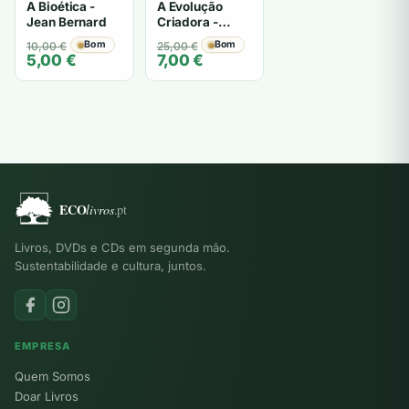
A Bioética -
A Evolução
Jean Bernard
Criadora -
Henri Bergson
O
O
Bom
O
O
Bom
10,00
€
25,00
€
5,00
€
7,00
€
preço
preço
preço
preço
original
atual
original
atual
era:
é:
era:
é:
10,00 €.
5,00 €.
25,00 €.
7,00 €.
Livros, DVDs e CDs em segunda mão.
Sustentabilidade e cultura, juntos.
EMPRESA
Quem Somos
Doar Livros