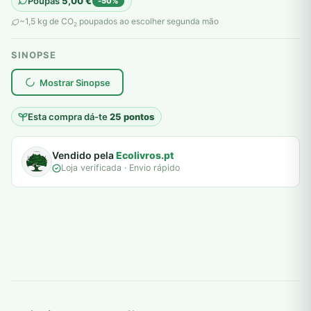
Poupas
5,00
€
-50%
original
atual
~1,5 kg de CO
poupados ao escolher segunda mão
2
era:
é:
SINOPSE
10,00 €.
5,00 €.
plantar árvores reais
Mostrar Sinopse
Esta compra dá-te
25 pontos
Vendido pela
Ecolivros.pt
Loja verificada · Envio rápido