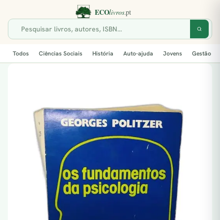
Todos
Ciências Sociais
História
Auto-ajuda
Jovens
Gestão