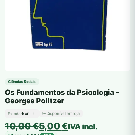
Ciências Sociais
Os Fundamentos da Psicologia –
Georges Politzer
Bom
Disponível em loja
Estado:
O
O
10,00
€
5,00
€
IVA incl.
preço
preço