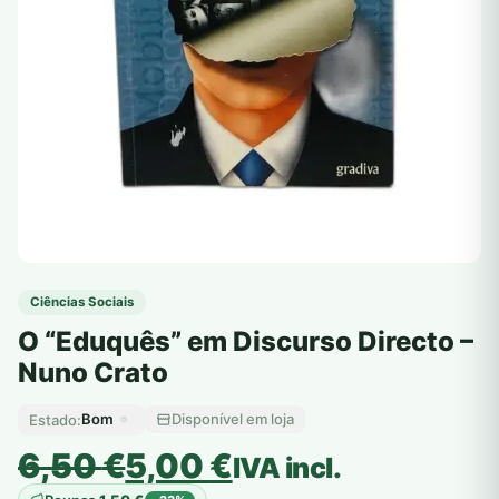
Ciências Sociais
O “Eduquês” em Discurso Directo –
Nuno Crato
Bom
Disponível em loja
Estado:
O
O
6,50
€
5,00
€
IVA incl.
preço
preço