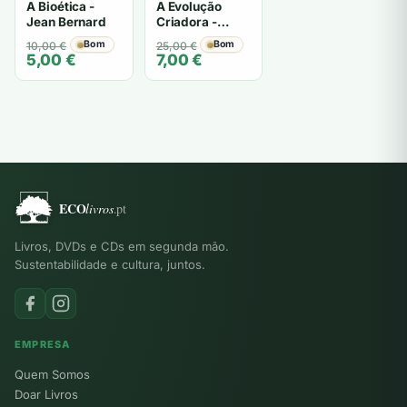
A Bioética -
A Evolução
Jean Bernard
Criadora -
Henri Bergson
O
O
Bom
O
O
Bom
10,00
€
25,00
€
5,00
€
7,00
€
preço
preço
preço
preço
original
atual
original
atual
era:
é:
era:
é:
10,00 €.
5,00 €.
25,00 €.
7,00 €.
Livros, DVDs e CDs em segunda mão.
Sustentabilidade e cultura, juntos.
EMPRESA
Quem Somos
Doar Livros