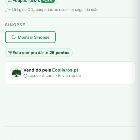
Poupas
1,50
€
-23%
original
atual
~1,5 kg de CO
poupados ao escolher segunda mão
2
era:
é:
SINOPSE
6,50 €.
5,00 €.
plantar árvores reais
Mostrar Sinopse
Esta compra dá-te
25 pontos
Vendido pela
Ecolivros.pt
Loja verificada · Envio rápido