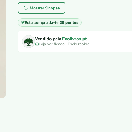
era:
é:
Mostrar Sinopse
6,00 €.
5,00 €.
Esta compra dá-te
25 pontos
Vendido pela
Ecolivros.pt
Loja verificada · Envio rápido