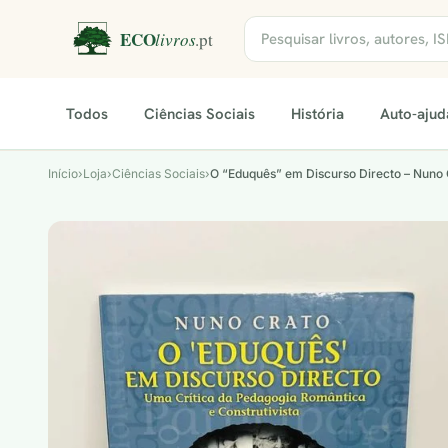
Todos
Ciências Sociais
História
Auto-ajud
Início
›
Loja
›
Ciências Sociais
›
O “Eduquês” em Discurso Directo – Nuno 