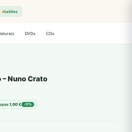
Leilões
aturais
DVDs
CDs
 – Nuno Crato
upas
1,00
€
-17%