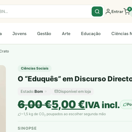
0
Entrar
a
Jovens
Gestão
Arte
Educação
Ciências N
Crato
Ciências Sociais
O “Eduquês” em Discurso Directo
Bom
Disponível em loja
Estado:
O
O
6,00
€
5,00
€
IVA incl.
Po
preço
preço
~1,5 kg de CO
poupados ao escolher segunda mão
2
original
atual
SINOPSE
plantar árvores reais