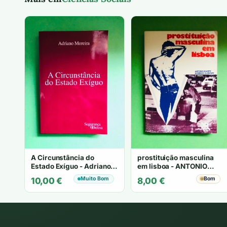
A Circunstância do
prostituição masculina
Estado Exíguo - Adriano
em lisboa - ANTONIO
Moreira
DUARTE HERMINIO
Muito Bom
Bom
10,00
€
8,00
€
CLEMENTE