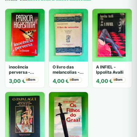
inocência
O livro das
A INFIEL -
perversa -
melancolias -
Ippolita Avalli
PATRICIA
Paulo
Bom
Bom
Bom
3,00
€
4,00
€
4,00
€
HIGHSMITH
Mantegazza