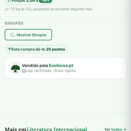
Poupas
3,00
€
-38%
original
atual
~1,5 kg de CO
poupados ao escolher segunda mão
2
era:
é:
SINOPSE
8,00 €.
5,00 €.
plantar árvores reais
Mostrar Sinopse
Esta compra dá-te
25 pontos
Vendido pela
Ecolivros.pt
Loja verificada · Envio rápido
Mais em
Literatura Internacional
Ver todos →