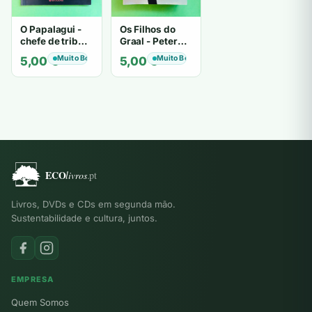
O Papalagui -
Os Filhos do
chefe de tribo
Graal - Peter
de tiavéa
Berling
Muito Bom
Muito Bom
5,00
€
5,00
€
Livros, DVDs e CDs em segunda mão.
Sustentabilidade e cultura, juntos.
EMPRESA
Quem Somos