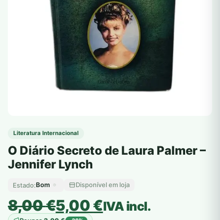
Literatura Internacional
O Diário Secreto de Laura Palmer –
Jennifer Lynch
Bom
Disponível em loja
Estado:
O
O
8,00
€
5,00
€
IVA incl.
preço
preço