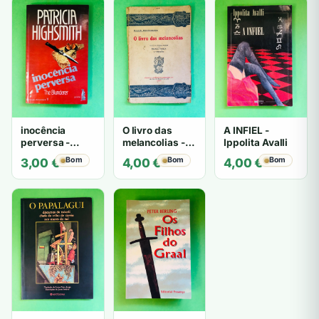
inocência
O livro das
A INFIEL -
perversa -
melancolias -
Ippolita Avalli
PATRICIA
Paulo
Bom
Bom
Bom
3,00
€
4,00
€
4,00
€
HIGHSMITH
Mantegazza