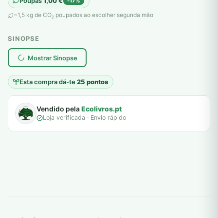
Poupas
1,00
€
-17%
original
atual
~1,5 kg de CO
poupados ao escolher segunda mão
2
era:
é:
SINOPSE
6,00 €.
5,00 €.
plantar árvores reais
Mostrar Sinopse
Esta compra dá-te
25 pontos
Vendido pela
Ecolivros.pt
Loja verificada · Envio rápido