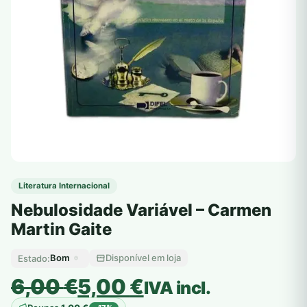
Literatura Internacional
Nebulosidade Variável – Carmen
Martin Gaite
Bom
Disponível em loja
Estado:
O
O
6,00
€
5,00
€
IVA incl.
preço
preço