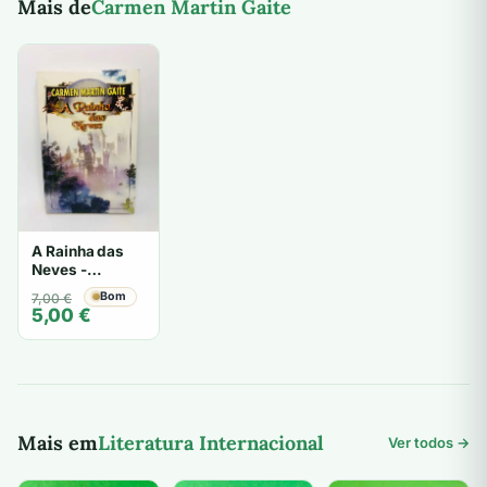
Mais de
Carmen Martin Gaite
A Rainha das
Neves -
Carmen Martin
O
O
Bom
7,00
€
Gaite
5,00
€
preço
preço
original
atual
era:
é:
7,00 €.
5,00 €.
Mais em
Literatura Internacional
Ver todos →