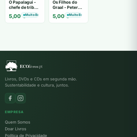
O Papalagui -
Os Filhos do
chefe de tribo
Graal - Peter
de tiavéa
Berling
Muito Bom
Muito Bom
5,00
€
5,00
€
Livros, DVDs e CDs em segunda mão.
Sustentabilidade e cultura, juntos.
EMPRESA
Quem Somos
Doar Livros
Política de Privacidade