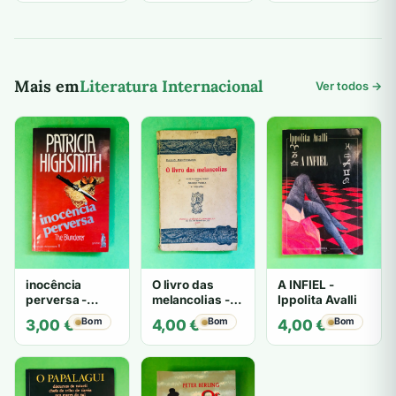
original
atual
original
atual
original
atual
era:
é:
era:
é:
era:
é:
7,00 €.
5,00 €.
6,50 €.
5,00 €.
6,00 €.
5,00 €.
Mais em
Literatura Internacional
Ver todos →
inocência
O livro das
A INFIEL -
perversa -
melancolias -
Ippolita Avalli
PATRICIA
Paulo
Bom
Bom
Bom
3,00
€
4,00
€
4,00
€
HIGHSMITH
Mantegazza