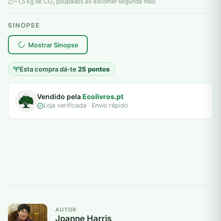
original
atual
~1,5 kg de CO
poupados ao escolher segunda mão
2
era:
é:
SINOPSE
6,00 €.
5,00 €.
plantar árvores reais
Mostrar Sinopse
Esta compra dá-te
25 pontos
Vendido pela
Ecolivros.pt
Loja verificada · Envio rápido
AUTOR
Joanne Harris