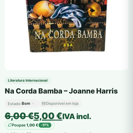
Literatura Internacional
Na Corda Bamba – Joanne Harris
Bom
Disponível em loja
Estado:
O
O
6,00
€
5,00
€
IVA incl.
preço
preço
Poupas
1,00
€
-17%