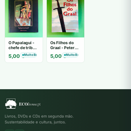
O Papalagui -
Os Filhos do
chefe de tribo
Graal - Peter
de tiavéa
Berling
Muito Bom
Muito Bom
5,00
€
5,00
€
Livros, DVDs e CDs em segunda mão.
Sustentabilidade e cultura, juntos.