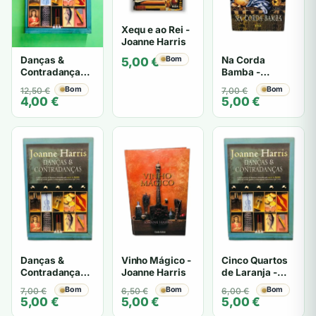
Xequ e ao Rei -
Joanne Harris
Na Corda
Danças &
Bom
5,00
€
Bamba -
Contradanças -
Joanne Harris
Joanne Harris
O
O
Bom
O
O
Bom
7,00
€
12,50
€
5,00
€
4,00
€
preço
preço
preço
preço
original
atual
original
atual
era:
é:
era:
é:
7,00 €.
5,00 €.
12,50 €.
4,00 €.
Danças &
Vinho Mágico -
Cinco Quartos
Contradanças -
Joanne Harris
de Laranja -
Joanne Harris
Joanne Harris
O
O
Bom
O
O
Bom
O
O
Bom
7,00
€
6,50
€
6,00
€
5,00
€
5,00
€
5,00
€
preço
preço
preço
preço
preço
preço