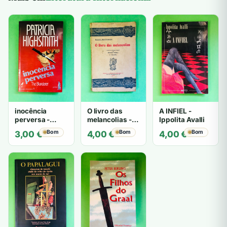
inocência
O livro das
A INFIEL -
perversa -
melancolias -
Ippolita Avalli
PATRICIA
Paulo
Bom
Bom
Bom
3,00
€
4,00
€
4,00
€
HIGHSMITH
Mantegazza