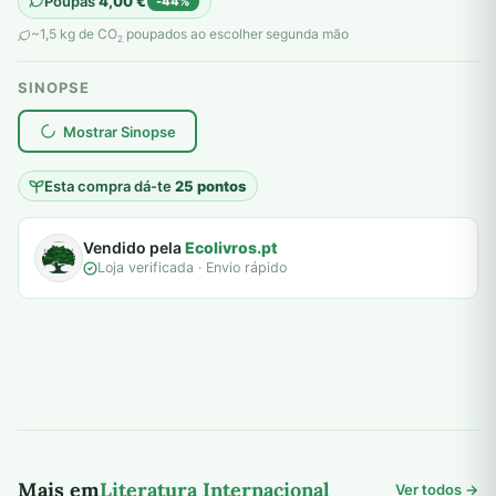
Poupas
4,00
€
-44%
original
atual
~1,5 kg de CO
poupados ao escolher segunda mão
2
era:
é:
SINOPSE
9,00 €.
5,00 €.
plantar árvores reais
Mostrar Sinopse
Esta compra dá-te
25 pontos
Vendido pela
Ecolivros.pt
Loja verificada · Envio rápido
Mais em
Literatura Internacional
Ver todos →