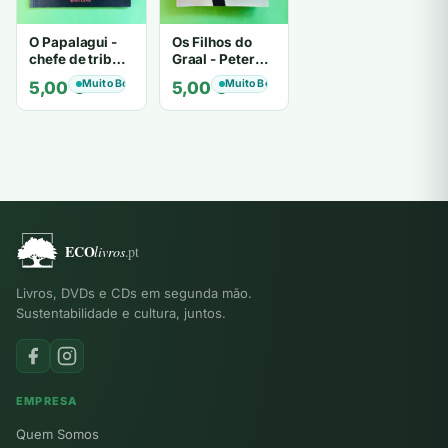
O Papalagui -
Os Filhos do
chefe de tribo
Graal - Peter
de tiavéa
Berling
Muito Bom
Muito Bom
5,00
€
5,00
€
Livros, DVDs e CDs em segunda mão.
Sustentabilidade e cultura, juntos.
EMPRESA
Quem Somos