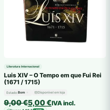
Literatura Internacional
Luis XIV – O Tempo em que Fui Rei
(1671 / 1715)
Bom
Disponível em loja
Estado:
O
O
9,00
€
5,00
€
IVA incl.
preço
preço